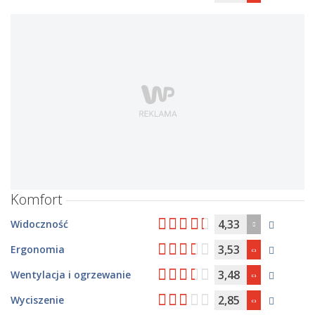
Komfort
4,33
Widoczność
3,53
Ergonomia
3,48
Wentylacja i ogrzewanie
2,85
Wyciszenie