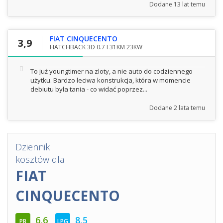
Dodane
13 lat temu
FIAT CINQUECENTO
3,9
HATCHBACK 3D 0.7 I 31KM 23KW
To już youngtimer na zloty, a nie auto do codziennego
użytku. Bardzo leciwa konstrukcja, która w momencie
debiutu była tania - co widać poprzez...
Dodane
2 lata temu
Dziennik
kosztów dla
FIAT
CINQUECENTO
6,6
8,5
PB
LPG