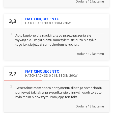
Dodane
12 lat temu
FIAT CINQUECENTO
3,3
HATCHBACK 3D 0.7 30KM 22KW
Auto kupione dla nauki i z tego przeznaczenia się
wywiązało. Dzięki niemu nauczyłem się dużo nie tylko
tego jak się jeździ samochodem w ruchu...
Dodane
12 lat temu
FIAT CINQUECENTO
2,7
HATCHBACK 3D 0.9 I.E. S 39KM 29KW
Generalnie mam sporo sentymentu dla tego samochodu
ponieważ tak jak w przypadku wielu innych osób to auto
było moim pierwszym. Pomijając ten fakt...
Dodane
13 lat temu