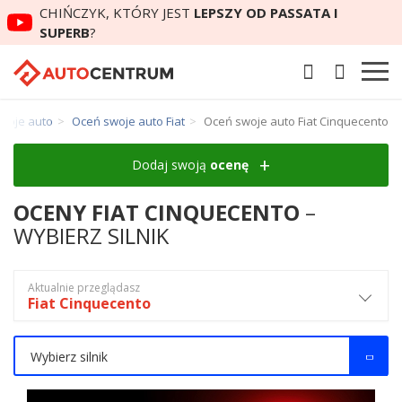
CHIŃCZYK, KTÓRY JEST
LEPSZY OD PASSATA I
SUPERB
?
woje auto
Oceń swoje auto Fiat
Oceń swoje auto Fiat Cinquecento
Dodaj swoją
ocenę
OCENY FIAT CINQUECENTO
–
WYBIERZ SILNIK
Aktualnie przeglądasz
Fiat Cinquecento
Wybierz silnik