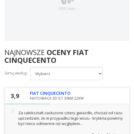
NAJNOWSZE
OCENY FIAT
CINQUECENTO
Sortuj według:
FIAT CINQUECENTO
3,9
HATCHBACK 3D 0.7 30KM 22KW
Za całokształt zasłuzone cztery gwiazdki, chociaż od razu
uprzedzam, że w przypadku tego wozu - kryteria powinny
być nieco odmienne niż względem...