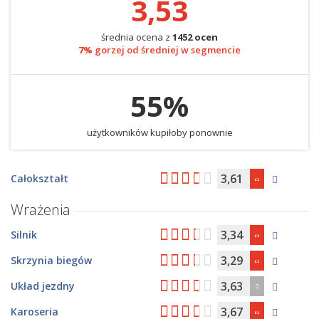
3,53
średnia ocena z
1452 ocen
7%
gorzej od średniej w segmencie
55%
użytkowników kupiłoby ponownie
3,61
Całokształt
Wrażenia
3,34
Silnik
3,29
Skrzynia biegów
3,63
Układ jezdny
3,67
Karoseria