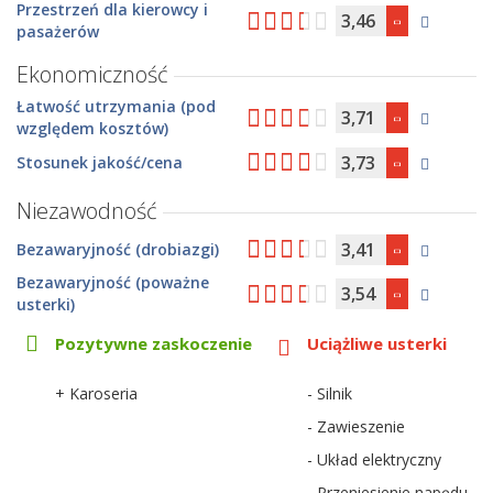
Przestrzeń dla kierowcy i
3,46
pasażerów
Ekonomiczność
Łatwość utrzymania (pod
3,71
względem kosztów)
3,73
Stosunek jakość/cena
Niezawodność
3,41
Bezawaryjność (drobiazgi)
Bezawaryjność (poważne
3,54
usterki)
Pozytywne zaskoczenie
Uciążliwe usterki
+ Karoseria
- Silnik
- Zawieszenie
- Układ elektryczny
- Przeniesienie napędu