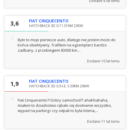
Dodane
8 lat temu
FIAT CINQUECENTO
3,6
HATCHBACK 3D 0.7 I 31KM 23KW
Było to moje pierwsze auto, dlatego nie jestem może do
końca obiektywny. Trafiłem na egzemplarz bardzo
zadbany, z przebiegiem 83000 km....
Dodane
10 lat temu
FIAT CINQUECENTO
1,9
HATCHBACK 3D 0.9 I.E. S 39KM 29KW
Fiat Cinquecento?! Dobry samochod?! ahahhahaha,
miałem to dziadostwo rąbało się dosłownie wszystko,
wypad na parking i czy odpali to była loteria,...
Dodane
11 lat temu