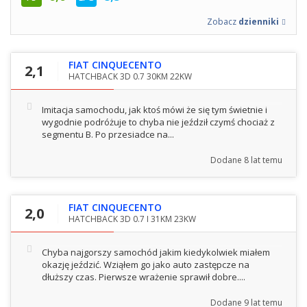
Zobacz
dzienniki
FIAT CINQUECENTO
2,1
HATCHBACK 3D 0.7 30KM 22KW
Imitacja samochodu, jak ktoś mówi że się tym świetnie i
wygodnie podróżuje to chyba nie jeździł czymś chociaż z
segmentu B. Po przesiadce na...
Dodane
8 lat temu
FIAT CINQUECENTO
2,0
HATCHBACK 3D 0.7 I 31KM 23KW
Chyba najgorszy samochód jakim kiedykolwiek miałem
okazję jeździć. Wziąłem go jako auto zastępcze na
dłuższy czas. Pierwsze wrażenie sprawił dobre....
Dodane
9 lat temu