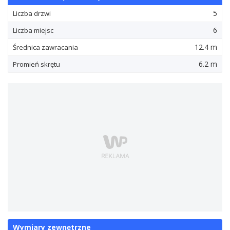
5
Liczba drzwi
6
Liczba miejsc
12.4 m
Średnica zawracania
6.2 m
Promień skrętu
Wymiary zewnętrzne