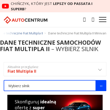
CHIŃCZYK, KTÓRY JEST
LEPSZY OD PASSATA I
SUPERB
?
ane techniczne Fiat Multipla II
Dane techniczne Fiat Multipla II Minivan
DANE TECHNICZNE SAMOCHODÓW
FIAT MULTIPLA II
– WYBIERZ SILNIK
Aktualnie przeglądasz
Fiat Multipla II
Wybierz silnik
Skonfiguruj
idealną
ofertę z
super