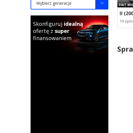
Wybierz generacje
FIAT MU
II (20
19 opini
Skonfiguruj
idealną
ofertę z
super
finansowaniem
Spra