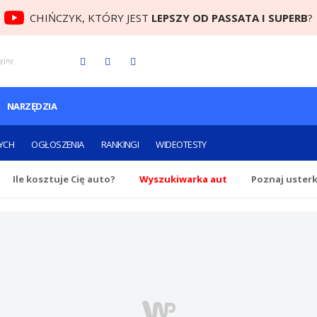
CHIŃCZYK, KTÓRY JEST
LEPSZY OD PASSATA I SUPERB
?
cyjny
NARZĘDZIA
YCH
OGŁOSZENIA
RANKINGI
WIDEOTESTY
Ile
kosztuje Cię
auto?
Wyszukiwarka aut
Poznaj uster