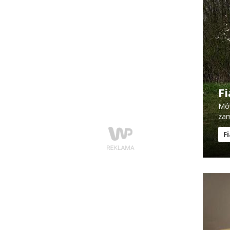
F
Mów
zam
F