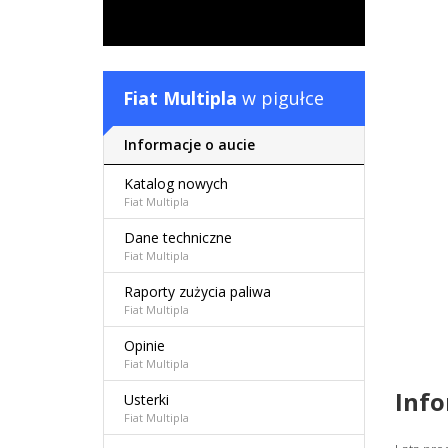
Fiat Multipla
w pigułce
Informacje o aucie
Katalog nowych
Fiat Multipla
Dane techniczne
Fiat Multipla
Raporty zużycia paliwa
Fiat Multipla
Opinie
Fiat Multipla
Inf
Usterki
Fiat Multipla