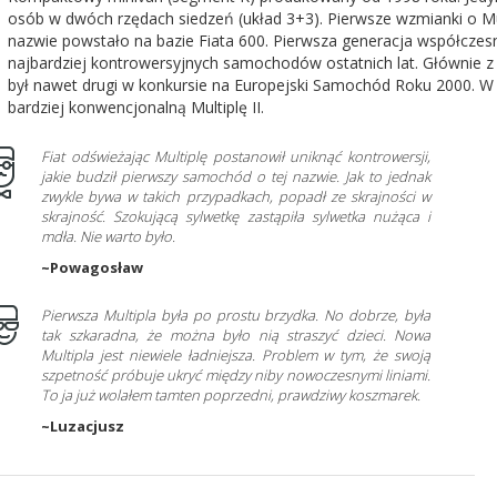
osób w dwóch rzędach siedzeń (układ 3+3). Pierwsze wzmianki o Multi
nazwie powstało na bazie Fiata 600. Pierwsza generacja współczesnej
najbardziej kontrowersyjnych samochodów ostatnich lat. Głównie z
był nawet drugi w konkursie na Europejski Samochód Roku 2000. W 
bardziej konwencjonalną Multiplę II.
Fiat odświeżając Multiplę postanowił uniknąć kontrowersji,
jakie budził pierwszy samochód o tej nazwie. Jak to jednak
zwykle bywa w takich przypadkach, popadł ze skrajności w
skrajność. Szokującą sylwetkę zastąpiła sylwetka nużąca i
mdła. Nie warto było.
~Powagosław
Pierwsza Multipla była po prostu brzydka. No dobrze, była
tak szkaradna, że można było nią straszyć dzieci. Nowa
Multipla jest niewiele ładniejsza. Problem w tym, że swoją
szpetność próbuje ukryć między niby nowoczesnymi liniami.
To ja już wolałem tamten poprzedni, prawdziwy koszmarek.
~Luzacjusz