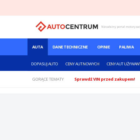
Niezależny portal motoryza
AUTA
DANE TECHNICZNE
OPINIE
PALIWA
DOPASUJ AUTO
CENY AUT NOWYCH
CENY AUT UŻYWAN
GORĄCE TEMATY
Sprawdź VIN przed zakupem!