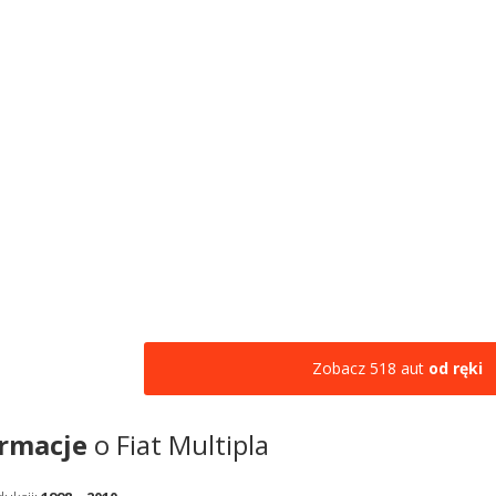
Zobacz 518 aut
od ręki
ormacje
o Fiat Multipla