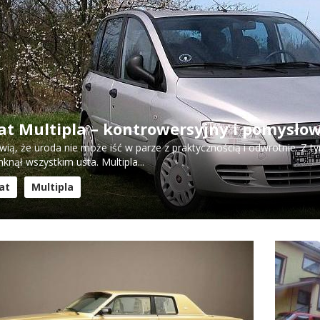
iat Multipla – kontrowersyjny i pomysło
ią, że uroda nie może iść w parze z praktycznością i odwrotnie. Z 
knął wszystkim usta. Multipla...
iat
Multipla