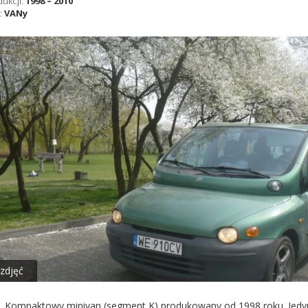
dukcji:
1998 – 2010
:
VANy
 zdjęć
Kompaktowy minivan (segment K) produkowany od 1998 roku. Jedyne