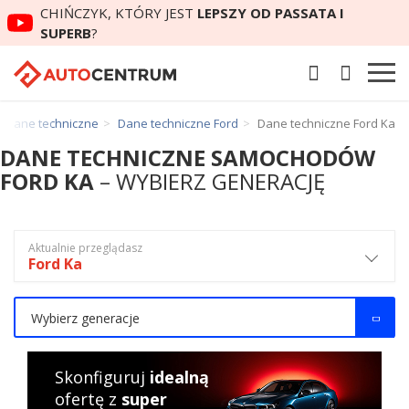
CHIŃCZYK, KTÓRY JEST
LEPSZY OD PASSATA I
SUPERB
?
Dane techniczne
Dane techniczne Ford
Dane techniczne Ford Ka
DANE TECHNICZNE SAMOCHODÓW
FORD KA
– WYBIERZ GENERACJĘ
Aktualnie przeglądasz
Ford Ka
Wybierz generacje
Skonfiguruj
idealną
ofertę z
super