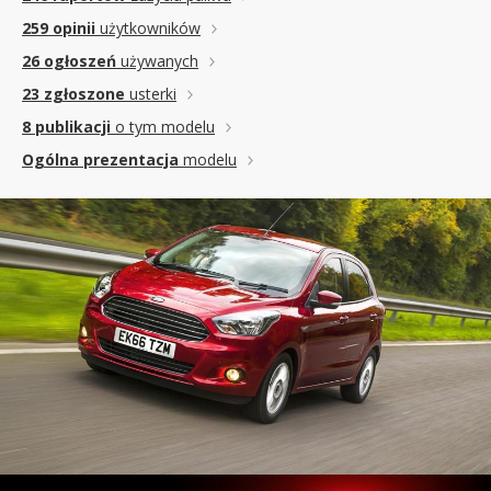
259 opinii
użytkowników
26 ogłoszeń
używanych
23 zgłoszone
usterki
8 publikacji
o tym modelu
Ogólna prezentacja
modelu