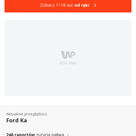
Zobacz 1118 aut
od ręki
Aktualnie przeglądasz
Ford Ka
246 raportów
zużycia paliwa