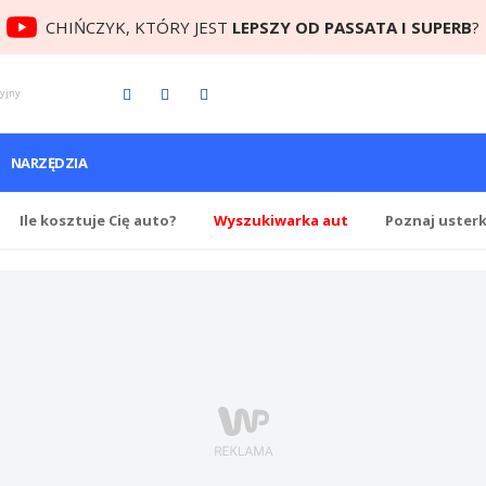
CHIŃCZYK, KTÓRY JEST
LEPSZY OD PASSATA I SUPERB
?
cyjny
NARZĘDZIA
Ile
kosztuje Cię
auto?
Wyszukiwarka aut
Poznaj uster