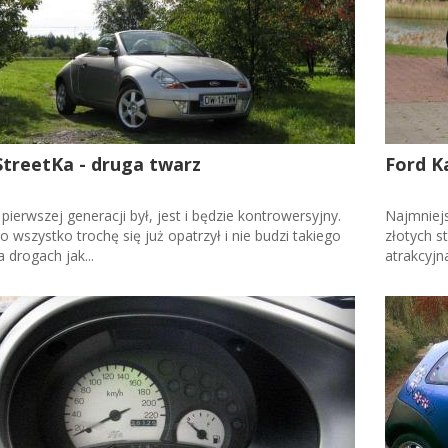
StreetKa - druga twarz
Ford Ka
pierwszej generacji był, jest i będzie kontrowersyjny.
Najmniejs
 wszystko trochę się już opatrzył i nie budzi takiego
złotych s
 drogach jak...
atrakcyjn