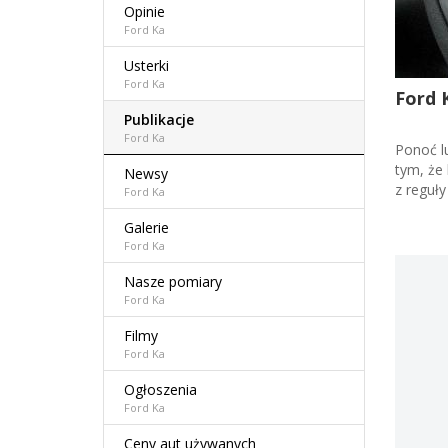
Opinie
Ford Ka
Usterki
Ford Ka
Ford K
Publikacje
Ford Ka
Ponoć lu
tym, że
Newsy
z reguły
Ford Ka
Galerie
Ford Ka
Nasze pomiary
Ford Ka
Filmy
Ford Ka
Ogłoszenia
Ford Ka
Ceny aut używanych