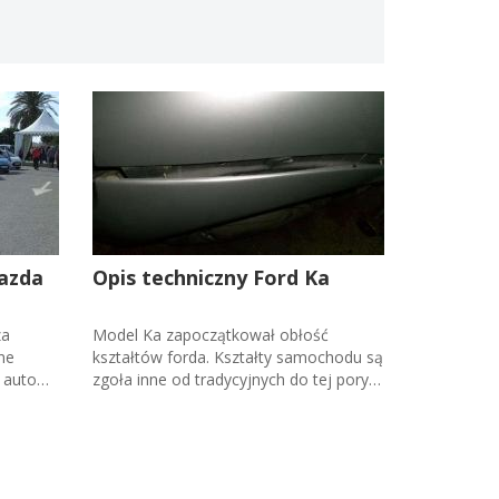
jazda
Opis techniczny Ford Ka
za
Model Ka zapoczątkował obłość
ne
kształtów forda. Kształty samochodu są
 auto
zgoła inne od tradycyjnych do tej pory
o.
fordów. Nowy styl ukazuje również...