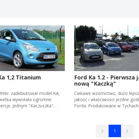
Ka 1,2 Titanium
Ford Ka 1.2 - Pierwsza 
nową "Kaczką"
996r. zadebiutował model KA,
Ciekawe wzornictwo, dużo leps
lwetka wywołała ogromne
jakość i właściwości jezdne god
ersje. Jednym "Kaczuszka"
Forda. Produkowane w Tychach
a do gustu, inni nie mogli...
kosztuje w Niemczech 9750 eur
1