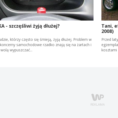
A - szczęśliwi żyją dłużej?
Tani, 
2008)
dzie, którzy często się śmieją, żyją dłużej. Problem w
Przed lat
 koncerny samochodowe rzadko znają się na żartach i
egzemplar
 wolą wypuszczać...
kosztami 