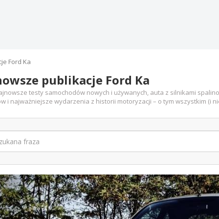
cje Ford Ka
owsze publikacje Ford Ka
jnowsze testy samochodów nowych i używanych, auta z silnikami spalino
w i najważniejsze wydarzenia z historii motoryzacji – o tym wszystkim (i n