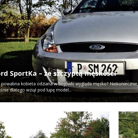
rd SportKa – ze szczyptą męskości
 powabna kobieta odziana w bojówki wygląda męsko? Niekoniecznie,
śnie dlatego wziął pod lupę model...