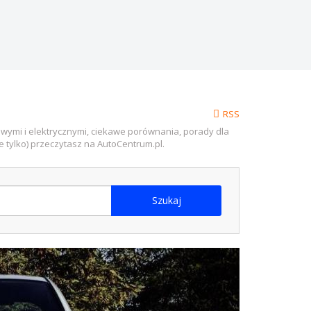
RSS
wymi i elektrycznymi, ciekawe porównania, porady dla
ie tylko) przeczytasz na AutoCentrum.pl.
Szukaj