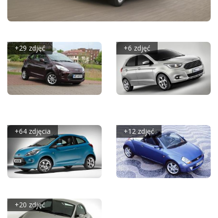
FORD KA+ (2017)
+29 zdjęć
+6 zdjęć
FORD KA III 1.2
FORD KA CONCEPT
DURATEC 69KM -
(2013)
GALERIA REDAKCYJNA
+64 zdjęcia
+12 zdjęć
FORD KA 2008
FORD STREETKA
+20 zdjęć