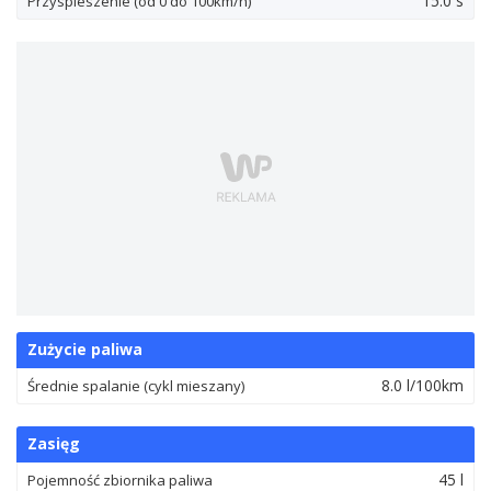
15.0 s
Przyspieszenie (od 0 do 100km/h)
Zużycie paliwa
8.0 l/100km
Średnie spalanie (cykl mieszany)
Zasięg
45 l
Pojemność zbiornika paliwa