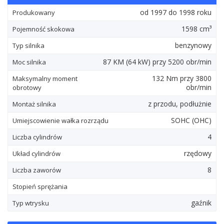
od 1997 do 1998 roku
Produkowany
1598 cm³
Pojemność skokowa
benzynowy
Typ silnika
87
KM
(64
kW
) przy 5200 obr/min
Moc silnika
132
Nm
przy 3800
Maksymalny moment
obr/min
obrotowy
z przodu, podłużnie
Montaż silnika
SOHC (OHC)
Umiejscowienie wałka rozrządu
4
Liczba cylindrów
rzędowy
Układ cylindrów
8
Liczba zaworów
Stopień sprężania
gaźnik
Typ wtrysku