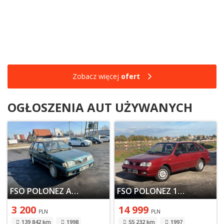
Zobacz więcej
ofert
OGŁOSZENIA AUT UŻYWANYCH
FSO POLONEZ ATU 1.6 76KM 1998
FSO POLONEZ 1997
3 200
14 999
PLN
PLN
139 842 km
1998
55 232 km
1997