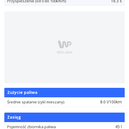
16.3 s
Przyspieszenie (od 0 do 100km/h)
Zużycie paliwa
8.0 l/100km
Średnie spalanie (cykl mieszany)
Zasięg
45 l
Pojemność zbiornika paliwa