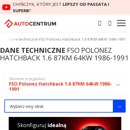
CHIŃCZYK, KTÓRY JEST
LEPSZY OD PASSATA I
SUPERB
?
ck
Dane techniczne FSO Polonez Hatchback 1.6 87KM 64kW 1986-1991
DANE TECHNICZNE
FSO POLONEZ
HATCHBACK 1.6 87KM 64KW 1986-1991
Aktualnie przeglądasz
FSO Polonez Hatchback 1.6 87KM 64kW 1986-
1991
Wybierz inny silnik
Skonfiguruj
idealną