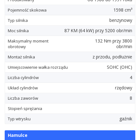
1598 cm³
Pojemność skokowa
benzynowy
Typ silnika
87
KM
(64
kW
) przy 5200 obr/min
Moc silnika
132
Nm
przy 3800
Maksymalny moment
obr/min
obrotowy
z przodu, podłużnie
Montaż silnika
SOHC (OHC)
Umiejscowienie wałka rozrządu
4
Liczba cylindrów
rzędowy
Układ cylindrów
8
Liczba zaworów
Stopień sprężania
gaźnik
Typ wtrysku
Hamulce