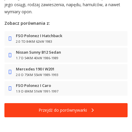
jego osiągi, rodzaj zawieszenia, napędu, hamulców, a nawet
wymiary opon.
Zobacz porównania z:
FSO Polonez I Hatchback
2.0 TD 84KM 62kW 1983
Nissan Sunny B12 Sedan
1.7 D 54KM 40kW 1986-1989
Mercedes 190 I W201
2.0 D 75KM 55kW 1989-1993
FSO Polonez I Caro
1.9 D 69KM 51kW 1991-1997
Przejdź do porównywarki