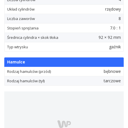
rzędowy
Układ cylindrów
8
Liczba zaworów
7.0 : 1
Stopień sprężania
92 × 92 mm
Średnica cylindra × skok tłoka
gaźnik
Typ wtrysku
Hamulce
bębnowe
Rodzaj hamulców (przód)
tarczowe
Rodzaj hamulców (tył)