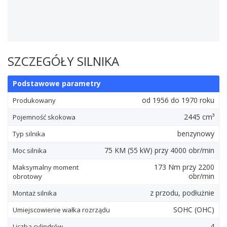
SZCZEGÓŁY SILNIKA
Podstawowe parametry
od 1956 do 1970 roku
Produkowany
2445 cm³
Pojemność skokowa
benzynowy
Typ silnika
75
KM
(55
kW
) przy 4000 obr/min
Moc silnika
173
Nm
przy 2200
Maksymalny moment
obr/min
obrotowy
z przodu, podłużnie
Montaż silnika
SOHC (OHC)
Umiejscowienie wałka rozrządu
4
Liczba cylindrów