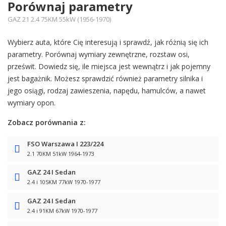
Porównaj parametry
GAZ 21 2.4 75KM 55kW (1956-1970)
Wybierz auta, które Cię interesują i sprawdź, jak różnią się ich
parametry. Porównaj wymiary zewnętrzne, rozstaw osi,
prześwit. Dowiedz się, ile miejsca jest wewnątrz i jak pojemny
jest bagażnik. Możesz sprawdzić również parametry silnika i
jego osiągi, rodzaj zawieszenia, napędu, hamulców, a nawet
wymiary opon.
Zobacz porównania z:
FSO Warszawa I 223/224
2.1 70KM 51kW 1964-1973
GAZ 24 I Sedan
2.4 i 105KM 77kW 1970-1977
GAZ 24 I Sedan
2.4 i 91KM 67kW 1970-1977