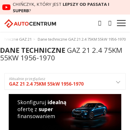
CHIŃCZYK, KTÓRY JEST
LEPSZY OD PASSATA I
SUPERB
?
techniczne GAZ 21
Dane techniczne GAZ 21 2.4 75KM 55kW 1956-1970
DANE TECHNICZNE
GAZ 21 2.4 75KM
55KW 1956-1970
Aktualnie przeglądasz
GAZ 21 2.4 75KM 55kW 1956-1970
Skonfiguruj
idealną
ofertę z
super
finansowaniem