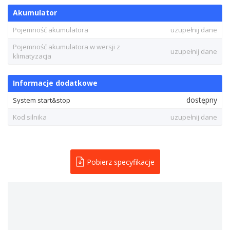
Akumulator
Pojemność akumulatora
uzupełnij dane
Pojemność akumulatora w wersji z
uzupełnij dane
klimatyzacja
Informacje dodatkowe
dostępny
System start&stop
Kod silnika
uzupełnij dane
Pobierz specyfikacje