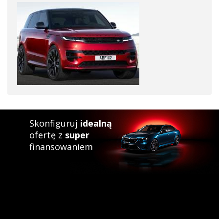
Skonfiguruj
idealną
ofertę z
super
finansowaniem