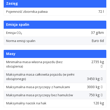
Zasięg
72 l
Pojemność zbiornika paliwa
Emisja spalin
37 g/km
Emisja CO₂
Euro 6d
Norma emisji spalin
Masy
2735 kg
Minimalna masa własna pojazdu (bez
obciążenia)
Maksymalna masa całkowita pojazdu (w pełni
3450 kg
obciążonego)
3000 kg
Maksymalna masa przyczepy z hamulcami
750 kg
Maksymalna masa przyczepy bez hamulców
120 kg
Maksymalny nacisk na hak