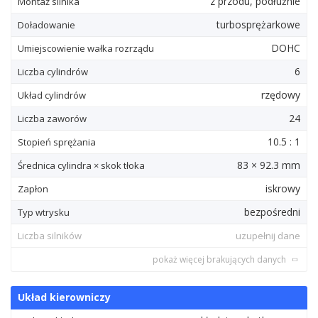
z przodu, podłużnie
Montaż silnika
turbosprężarkowe
Doładowanie
DOHC
Umiejscowienie wałka rozrządu
6
Liczba cylindrów
rzędowy
Układ cylindrów
24
Liczba zaworów
10.5 : 1
Stopień sprężania
83 × 92.3 mm
Średnica cylindra × skok tłoka
iskrowy
Zapłon
bezpośredni
Typ wtrysku
Liczba silników
uzupełnij dane
pokaż więcej brakujących danych
Układ kierowniczy