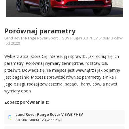
Porównaj parametry
Land Rover Range Rover Sport III SUV Plug-In 3.0 PHEV 510KM 375kW
(od 2022)
Wybierz auta, które Cię interesują i sprawdź, jak różnią się ich
parametry. Porównaj wymiary zewnętrzne, rozstaw osi,
prześwit. Dowiedz się, ile miejsca jest wewnątrz i jak pojemny
jest bagażnik. Możesz sprawdzić również parametry silnika i
jego osiągi, rodzaj zawieszenia, napędu, hamulców, a nawet
wymiary opon.
Zobacz porównania z:
Land Rover Range Rover V SWB PHEV
3.0 510e 510KM 375kW od 2022