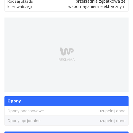
przekładnia zębatkowa ze
Rodzaj układu
wspomaganiem elektrycznym
kierowniczego
Opony
Opony podstawowe
uzupełnij dane
Opony opcjonalne
uzupełnij dane