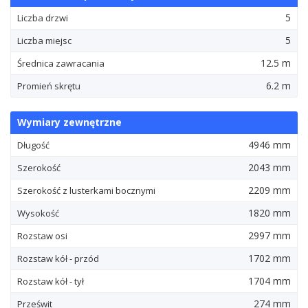
5
Liczba drzwi
5
Liczba miejsc
12.5 m
Średnica zawracania
6.2 m
Promień skrętu
Wymiary zewnętrzne
4946 mm
Długość
2043 mm
Szerokość
2209 mm
Szerokość z lusterkami bocznymi
1820 mm
Wysokość
2997 mm
Rozstaw osi
1702 mm
Rozstaw kół - przód
1704 mm
Rozstaw kół - tył
274 mm
Prześwit