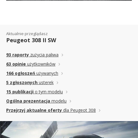
Aktualnie przeglądasz
Peugeot 308 II SW
93 raporty
zużycia paliwa
63 opinie
użytkowników
166 ogłoszeń
używanych
5 zgłoszonych
usterek
15 publikacji
o tym modelu
Ogólna prezentacja
modelu
Przejrzyj aktualne oferty
dla Peugeot 308