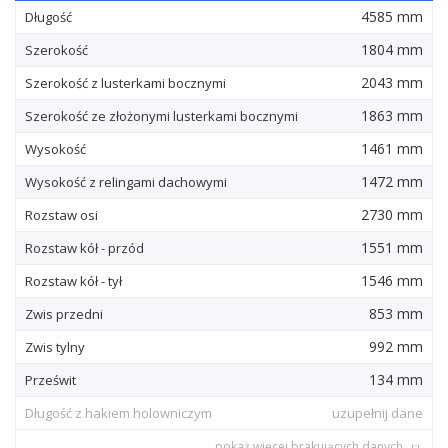
4585 mm
Długość
1804 mm
Szerokość
2043 mm
Szerokość z lusterkami bocznymi
1863 mm
Szerokość ze złożonymi lusterkami bocznymi
1461 mm
Wysokość
1472 mm
Wysokość z relingami dachowymi
2730 mm
Rozstaw osi
1551 mm
Rozstaw kół - przód
1546 mm
Rozstaw kół - tył
853 mm
Zwis przedni
992 mm
Zwis tylny
134 mm
Prześwit
Długość z hakiem holowniczym
uzupełnij dane
pokaż więcej brakujących danych