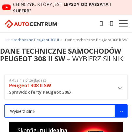
CHIŃCZYK, KTÓRY JEST
LEPSZY OD PASSATA I
SUPERB
?
Dane techniczne Peugeot 308 II
Dane techniczne Peugeot 308 II SW
DANE TECHNICZNE SAMOCHODÓW
PEUGEOT 308 II SW
– WYBIERZ SILNIK
Aktualnie przeglądasz
Peugeot 308 II SW
Sprawdź oferty Peugeot 308
Wybierz silnik
Skonfiguruj
idealną