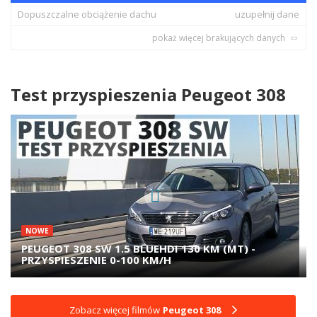
Dopuszczalne obciążenie dachu
uzupełnij dane
pokaż więcej brakujących danych
Test przyspieszenia Peugeot 308
NOWE
PEUGEOT 308 SW 1.5 BLUEHDI 130 KM (MT) -
PRZYSPIESZENIE 0-100 KM/H
Zobacz więcej filmów
Peugeot 308