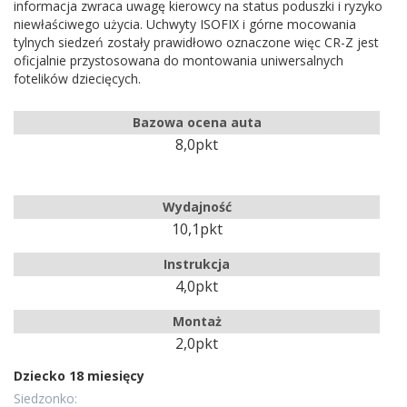
informacja zwraca uwagę kierowcy na status poduszki i ryzyko
niewłaściwego użycia. Uchwyty ISOFIX i górne mocowania
tylnych siedzeń zostały prawidłowo oznaczone więc CR-Z jest
oficjalnie przystosowana do montowania uniwersalnych
fotelików dziecięcych.
Bazowa ocena auta
8,0pkt
Wydajność
10,1pkt
Instrukcja
4,0pkt
Montaż
2,0pkt
Dziecko 18 miesięcy
Siedzonko: