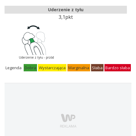
Uderzenie z tyłu
3,1pkt
Uderzenie z tyłu - przód
Legenda
Dobra
Wystarczająca
Marginalna
Słaba
Bardzo słaba