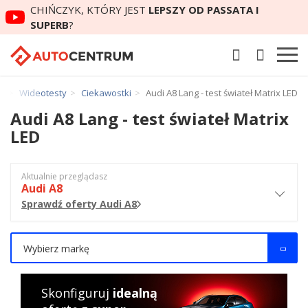
CHIŃCZYK, KTÓRY JEST
LEPSZY OD PASSATA I
SUPERB
?
m
Wideotesty
Ciekawostki
Audi A8 Lang - test świateł Matrix LED
Audi A8 Lang - test świateł Matrix
LED
Aktualnie przeglądasz
Audi A8
Sprawdź oferty Audi A8
Wybierz markę
Skonfiguruj
idealną