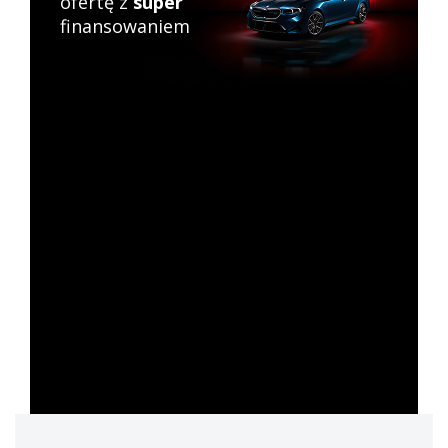
ofertę z
super
finansowaniem