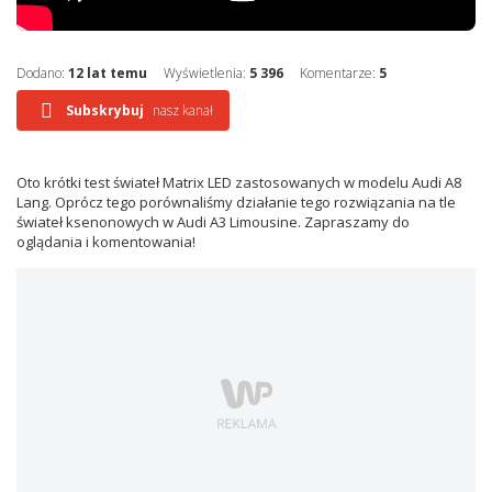
Dodano:
12 lat temu
Wyświetlenia:
5 396
Komentarze:
5
Subskrybuj
nasz kanał
Oto krótki test świateł Matrix LED zastosowanych w modelu Audi A8
Lang. Oprócz tego porównaliśmy działanie tego rozwiązania na tle
świateł ksenonowych w Audi A3 Limousine. Zapraszamy do
oglądania i komentowania!