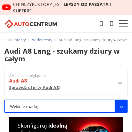
CHIŃCZYK, KTÓRY JEST
LEPSZY OD PASSATA I
SUPERB
?
Wideotesty
Wideotesty
Audi A8 Lang - szukamy dziury w całym
Audi A8 Lang - szukamy dziury w
całym
Aktualnie przeglądasz
Audi A8
Sprawdź oferty Audi A8
Wybierz markę
Skonfiguruj
idealną