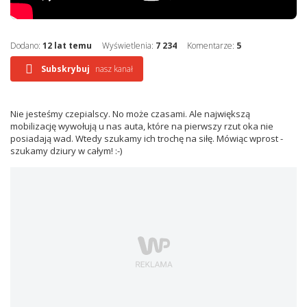
Dodano:
12 lat temu
Wyświetlenia:
7 234
Komentarze:
5
Subskrybuj
nasz kanał
Nie jesteśmy czepialscy. No może czasami. Ale największą
mobilizację wywołują u nas auta, które na pierwszy rzut oka nie
posiadają wad. Wtedy szukamy ich trochę na siłę. Mówiąc wprost -
szukamy dziury w całym! :-)