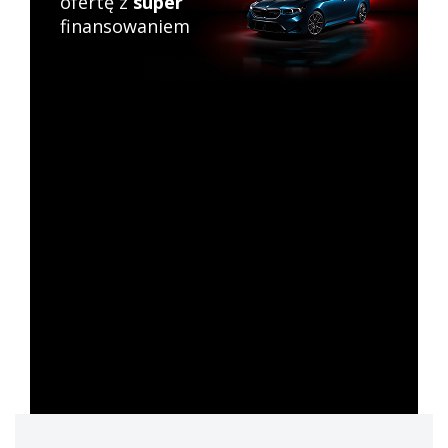
ofertę z
super
finansowaniem