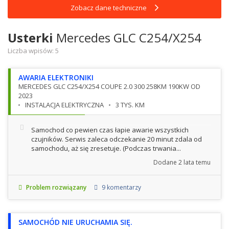
Zobacz dane techniczne
Usterki
Mercedes GLC C254/X254
Liczba wpisów:
5
AWARIA ELEKTRONIKI
MERCEDES GLC C254/X254 COUPE 2.0 300 258KM 190KW OD
2023
INSTALACJA ELEKTRYCZNA
3 TYS. KM
Samochod co pewien czas łapie awarie wszystkich
czujników. Serwis zaleca odczekanie 20 minut zdala od
samochodu, aż się zresetuje. (Podczas trwania...
Dodane
2 lata temu
Problem rozwiązany
9 komentarzy
SAMOCHÓD NIE URUCHAMIA SIĘ.