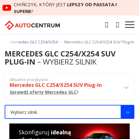
CHIŃCZYK, KTÓRY JEST
LEPSZY OD PASSATA I
SUPERB
?
LC
Mercedes GLC C254/X254
Mercedes GLC C254/X254 SUV Plug-In
MERCEDES GLC C254/X254 SUV
PLUG-IN
– WYBIERZ SILNIK
Aktualnie przeglądasz
Mercedes GLC C254/X254 SUV Plug-In
Sprawdź oferty Mercedes GLC
Wybierz silnik
Skonfiguruj
idealną