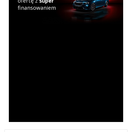
ofertę z
super
finansowaniem