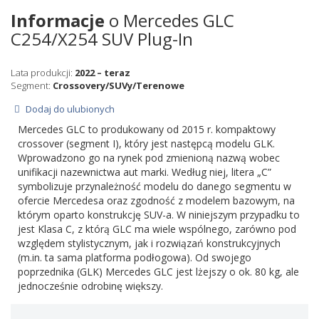
Informacje
o Mercedes GLC
C254/X254 SUV Plug-In
Lata produkcji:
2022 – teraz
Segment:
Crossovery/SUVy/Terenowe
Dodaj do ulubionych
Mercedes GLC to produkowany od 2015 r. kompaktowy
crossover (segment I), który jest następcą modelu GLK.
Wprowadzono go na rynek pod zmienioną nazwą wobec
unifikacji nazewnictwa aut marki. Według niej, litera „C”
symbolizuje przynależność modelu do danego segmentu w
ofercie Mercedesa oraz zgodność z modelem bazowym, na
którym oparto konstrukcję SUV-a. W niniejszym przypadku to
jest Klasa C, z którą GLC ma wiele wspólnego, zarówno pod
względem stylistycznym, jak i rozwiązań konstrukcyjnych
(m.in. ta sama platforma podłogowa). Od swojego
poprzednika (GLK) Mercedes GLC jest lżejszy o ok. 80 kg, ale
jednocześnie odrobinę większy.