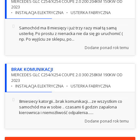
MERCEDES GLC C254/X254 COUPE 2.0 200 204KM 150KW OD
2023
INSTALACJA ELEKTRYCZNA
USTERKA FABRYCZNA
Samochód ma 8 miesięcy i już trzy razy miał tą samą
usterkę. Po prostu z nienacka nie da się go uruchomić (
np. Po wyjściu ze sklepu, po...
Dodane
ponad rok temu
BRAK KOMUNIKACJI
MERCEDES GLC C254/X254 COUPE 2.0 300 258KM 190KW OD
2023
INSTALACJA ELEKTRYCZNA
USTERKA FABRYCZNA
8miesiecy katorgii...brak komunikacji....ze wszystkim co
samochód ma w sobie .. czasami 6 godzin zapalona
kierownica i niemożliwość odpalenia......
Dodane
ponad rok temu