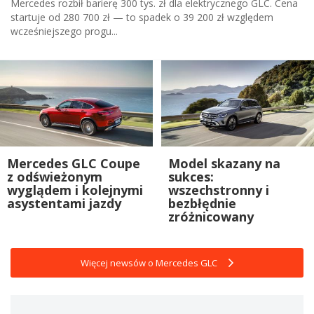
Mercedes rozbił barierę 300 tys. zł dla elektrycznego GLC. Cena
startuje od 280 700 zł — to spadek o 39 200 zł względem
wcześniejszego progu...
Mercedes GLC Coupe
Model skazany na
z odświeżonym
sukces:
wyglądem i kolejnymi
wszechstronny i
asystentami jazdy
bezbłędnie
zróżnicowany
Więcej newsów o Mercedes GLC