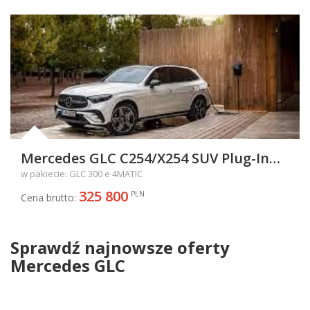
Mercedes GLC C254/X254 SUV Plug-In
2.0 300e 313KM 230kW od 2022
w pakiecie: GLC 300 e 4MATIC
325 800
PLN
Cena brutto:
Sprawdź najnowsze oferty
Mercedes GLC