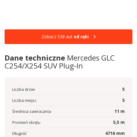
Zobacz 538 aut
od ręki
Dane techniczne
Mercedes GLC
C254/X254 SUV Plug-In
5
Liczba drzwi
5
Liczba miejsc
11
m
Średnica zawracania
5,5
m
Promień skrętu
4716
mm
Długość