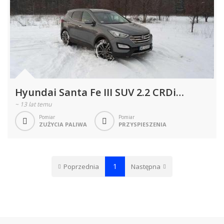
Hyundai Santa Fe III SUV 2.2 CRDi
197KM 145kW od 2012
~
13 lat temu
Pomiar
Pomiar
ZUŻYCIA PALIWA
PRZYSPIESZENIA
1
Poprzednia
Następna