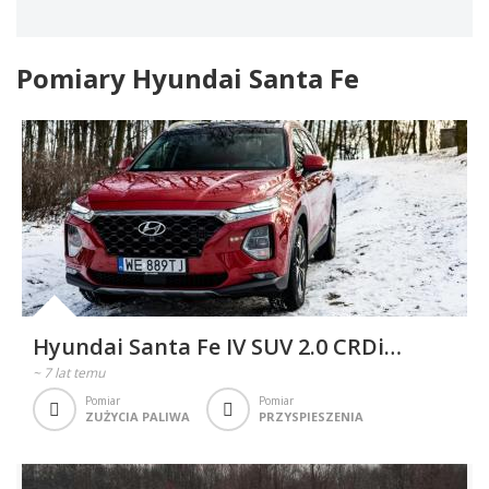
Pomiary Hyundai Santa Fe
Hyundai Santa Fe IV SUV 2.0 CRDi
185KM 136kW 2018-2020
~
7 lat temu
Pomiar
Pomiar
ZUŻYCIA PALIWA
PRZYSPIESZENIA