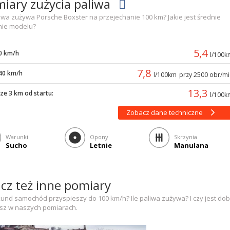
iary zużycia paliwa
liwa zużywa Porsche Boxster na przejechanie 100 km? Jakie jest średnie
nie modelu?
5,4
0 km/h
l/100k
7,8
40 km/h
l/100km
przy 2500 obr/m
13,3
ze 3 km od startu:
l/100k
Zobacz dane techniczne
Warunki
Opony
Skrzynia
Sucho
Letnie
Manulana
cz też inne pomiary
kund samochód przyspieszy do 100 km/h? Ile paliwa zużywa? I czy jest d
sz w naszych pomiarach.