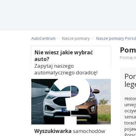
AutoCentrum
Nasze pomiary
Nasze pomiary Pors
Pomi
Nie wiesz jakie wybrać
Poznaj o
auto?
Zapytaj naszego
automatycznego doradcę!
Por
leg
Histo
umiej
oczyw
sensa
torac
pojaw
Wyszukiwarka
samochodów
Porsc