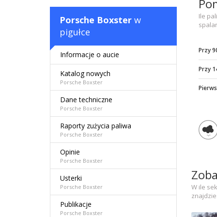
Pom
Ile pa
Porsche Boxster
w
spala
pigułce
Przy 9
Informacje o aucie
Przy 1
Katalog nowych
Porsche Boxster
Pierws
Dane techniczne
Porsche Boxster
Raporty zużycia paliwa
Porsche Boxster
Opinie
Porsche Boxster
Zoba
Usterki
W ile se
Porsche Boxster
znajdzie
Publikacje
Porsche Boxster