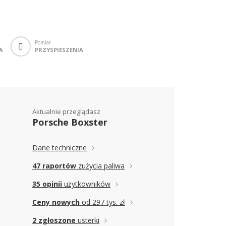
Pomiar
A
PRZYSPIESZENIA
Aktualnie przeglądasz
Porsche Boxster
Dane techniczne
47 raportów
zużycia paliwa
35 opinii
użytkowników
Ceny nowych
od 297 tys. zł
2 zgłoszone
usterki