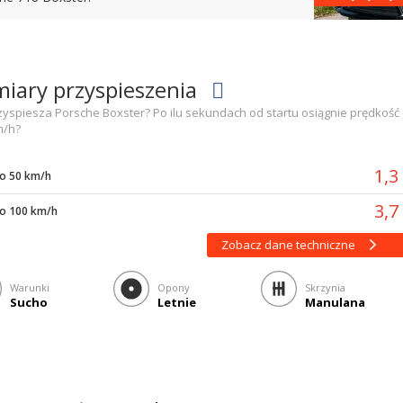
iary przyspieszenia
zyspiesza Porsche Boxster? Po ilu sekundach od startu osiągnie prędkość
m/h?
1,
o 50 km/h
3,
do 100 km/h
Zobacz dane techniczne
Warunki
Opony
Skrzynia
Sucho
Letnie
Manulana