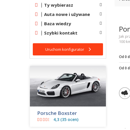
Ty wybierasz
Auta nowe i używane
Baza wiedzy
Pom
Szybki kontakt
Jak pr
100 k
Uruchom konfigurator
Od 0 d
Od 0 
Porsche Boxster
4,3 (35 ocen)