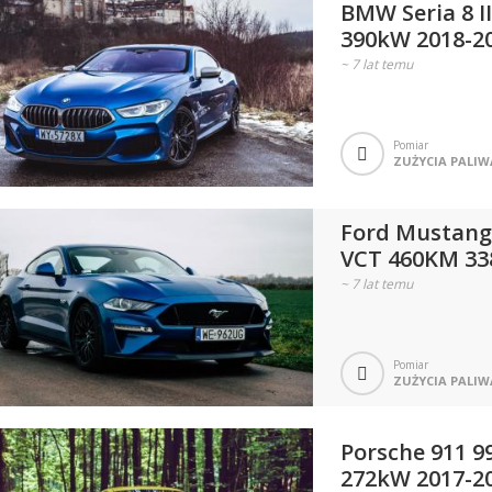
BMW Seria 8 I
390kW 2018-2
~
7 lat temu
Pomiar
ZUŻYCIA PALIW
Ford Mustang V
VCT 460KM 33
~
7 lat temu
Pomiar
ZUŻYCIA PALIW
Porsche 911 9
272kW 2017-2