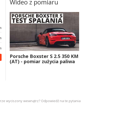
Wideo z pomiaru
m
in
m
Porsche Boxster S 2.5 350 KM
(AT) - pomiar zużycia paliwa
obrze wyciszony wewnątrz? Odpowiedź na te pytania