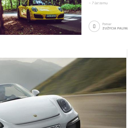
~
7 lat temu
Pomiar
ZUŻYCIA PALIW