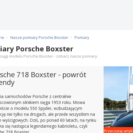
che
Nasze pomiary Porsche Boxster
Pomiary
ary Porsche Boxster
siągi modelu Porsche Boxster - zobacz nasze pomiary.
sche 718 Boxster - powrót
endy
ria samochodów Porsche z centralnie
scowionym silnikiem sięga 1953 roku. Mowa
iście o modelu 550 Spyder, wzbudzającym
cję nie tylko na drogach, ale przede wszystkim na
h wyścigowych. Dziś, po ponad 60 latach, na rynku
ia się następca legendarnego kabrioletu, czyli
Przeczytaj artyk
he 718 Boxster.