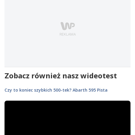
Zobacz również nasz wideotest
Czy to koniec szybkich 500-tek? Abarth 595 Pista