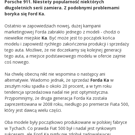
Porsche 911. Niestety popularność niektórych
długoletnich serii zamiera. Z podobnymi problemami
boryka się Ford Ka.
Ostatnio w zapowiedziach nowej, dużej kampanii
marketingowej Forda zabrakło jednego z modeli - chodzi o
niewielkie miejskie
Ka
. Być może jest to początek końca
modelu i zapowiedź rychłego zakończenia produkcji i sprzedaży
tego auta. Możliwe, że nie doczekamy się kolejnej generacji
tego auta, a miejsce podstawowego modelu w ofercie zajmie
coś nowego.
Na chwilę obecną nikt nie wspomina o następcy ani
alternatywie. Wiadomo jednak, że sprzedaż
Forda Ka
w
zeszłym roku spadła o około 20 procent, a w tym roku
tendencja sprzedażowa nadal nie jest optymistyczna.
Przypomnijmy, że druga generacja Forda Ka została
zaprezentowana w 2008 roku, niedługo po premierze Fiata 500,
który jest dawcą wielu części.
Oba modele były początkowo produkowane w polskiej fabryce
w Tychach. Co prawda Fiat 500 był i nadal jest rynkowym
sukcesem, ale Ford Ka nigdy nie zdobył zadowalającej