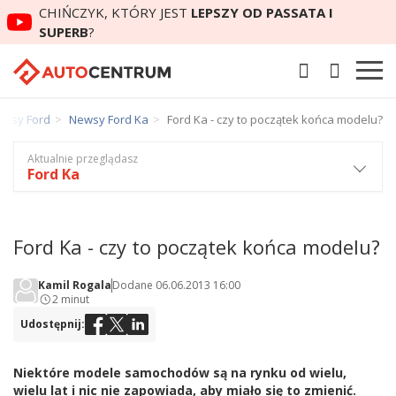
CHIŃCZYK, KTÓRY JEST
LEPSZY OD PASSATA I
SUPERB
?
ewsy Ford
Newsy Ford Ka
Ford Ka - czy to początek końca modelu?
Aktualnie przeglądasz
Ford Ka
Ford Ka - czy to początek końca modelu?
Kamil Rogala
Dodane 06.06.2013 16:00
2 minut
Udostępnij:
Niektóre modele samochodów są na rynku od wielu,
wielu lat i nic nie zapowiada, aby miało się to zmienić.