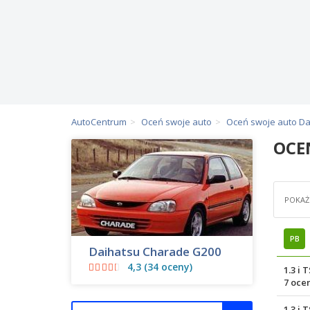
AutoCentrum
Oceń swoje auto
Oceń swoje auto Da
OCE
POKAŻ 
PB
Daihatsu Charade G200
4,3 (34 oceny)
1.3 i 
7 oce
1.3 i 