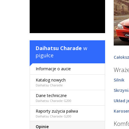
Daihatsu Charade
w
pigułce
Całoksz
Informacje o aucie
Wraże
Silnik
Katalog nowych
Daihatsu Charade
Skrzyn
Dane techniczne
Układ j
Daihatsu Charade G200
Karoser
Raporty zużycia paliwa
Daihatsu Charade G200
Komfo
Opinie