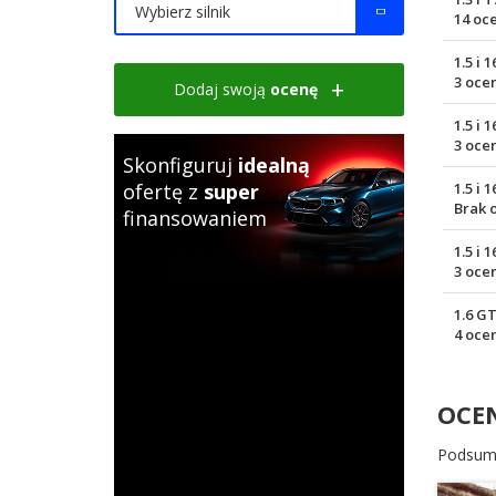
Wybierz silnik
14 oc
1.5 i 
3 oce
Dodaj swoją
ocenę
1.5 i
3 oce
Skonfiguruj
idealną
ofertę z
super
1.5 i
Brak 
finansowaniem
1.5 i 
3 oce
1.6 G
4 oce
OCE
Podsum