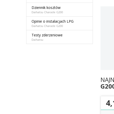
Dziennik kosztów
Daihatsu Charade G200
Opinie o instalacjach LPG
Daihatsu Charade G200
Testy zderzeniowe
Daihatsu
NAJ
G20
4,