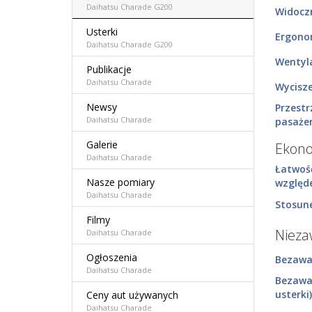
Daihatsu Charade G200
Widocz
Usterki
Ergono
Daihatsu Charade G200
Wentyla
Publikacje
Daihatsu Charade
Wycisz
Newsy
Przestr
Daihatsu Charade
pasaże
Galerie
Ekon
Daihatsu Charade
Łatwoś
Nasze pomiary
względ
Daihatsu Charade
Stosune
Filmy
Niez
Daihatsu Charade
Ogłoszenia
Bezawar
Daihatsu Charade
Bezawa
usterki)
Ceny aut używanych
Daihatsu Charade