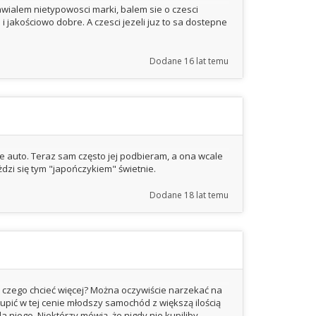
awialem nietypowosci marki, balem sie o czesci
i jakościowo dobre. A czesci jezeli juz to sa dostepne
Dodane
16 lat temu
e auto. Teraz sam często jej podbieram, a ona wcale
eżdzi się tym "japończykiem" świetnie.
Dodane
18 lat temu
 czego chcieć więcej? Można oczywiście narzekać na
kupić w tej cenie młodszy samochód z większą ilością
dla niego. Niektórzy mówią, że nigdy nie kupiliby