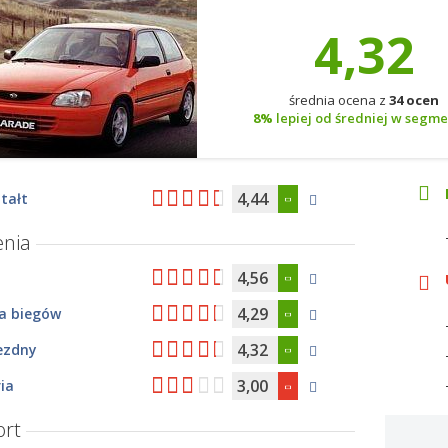
4,32
średnia ocena z
34 ocen
8%
lepiej od średniej w segm
4,44
tałt
nia
4,56
4,29
ia biegów
4,32
ezdny
3,00
ia
rt