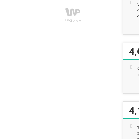
M
z
w
4,
K
n
4,
R
b
b