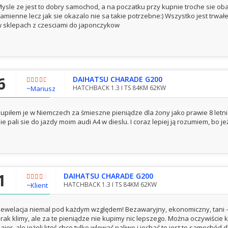
ysle ze jest to dobry samochod, a na poczatku przy kupnie troche sie ob
amienne lecz jak sie okazalo nie sa takie potrzebne:) Wszystko jest trwałe 
 sklepach z czesciami do japonczykow
6
DAIHATSU CHARADE G200
HATCHBACK 1.3 I TS 84KM 62KW
~Mariusz G-T
upiłem je w Niemczech za śmieszne pieniądze dla żony jako prawie 8 letni
ie pali sie do jazdy moim audi A4 w dieslu. I coraz lepiej ją rozumiem, bo j
1
DAIHATSU CHARADE G200
HATCHBACK 1.3 I TS 84KM 62KW
~Klient
ewelacja niemal pod każdym względem! Bezawaryjny, ekonomiczny, tani -
rak klimy, ale za te pieniądze nie kupimy nic lepszego. Można oczywiście 
ajer, ale jeżeli ktoś chce tylko wlewać paliwo i jechać to jest to samochód 