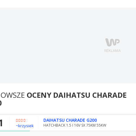
NOWSZE
OCENY DAIHATSU CHARADE
0
1
DAIHATSU CHARADE G200
HATCHBACK 1.5 I 16V SX 75KM 55KW
~krzysiek0433