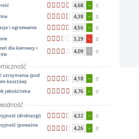
4,68
ność
4,38
mia
4,56
cja i ogrzewanie
3,29
enie
zeń dla kierowcy i
4,09
rów
omiczność
ć utrzymania (pod
4,18
em kosztów)
4,76
k jakość/cena
awodność
4,32
yjność (drobiazgi)
ryjność (poważne
4,26