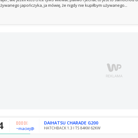
żywanego japończyka, ja mówię, że nigdy nie kupiłbym używanego...
4
DAIHATSU CHARADE G200
HATCHBACK 1.3 I TS 84KM 62KW
~maciej@rojber.net