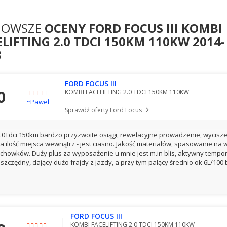
NOWSZE
OCENY FORD FOCUS III KOMBI
LIFTING 2.0 TDCI 150KM 110KW 2014-
8
FORD FOCUS III
0
KOMBI FACELIFTING 2.0 TDCI 150KM 110KW
~Paweł
Sprawdź oferty Ford Focus
.0Tdci 150km bardzo przyzwoite osiągi, rewelacyjne prowadzenie, wycisz
a ilość miejsca wewnątrz - jest ciasno. Jakość materiałów, spasowanie n
chowków. Duży plus za wyposażenie u mnie jest m.in blis, aktywny tempoma
szczędny, dający dużo frajdy z jazdy, a przy tym palący średnio ok 6L/100 
FORD FOCUS III
KOMBI FACELIFTING 2.0 TDCI 150KM 110KW