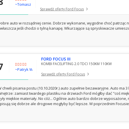
8
~Tomasz
Sprawdź oferty Ford Focus
obre auto w rozsądniej cenie. Dobrze wykonane, wygodne choć patrząc n
właszcza jeśli chodzi o tylną kanapę. Wkurzające są spryskiwacze umiesz
FORD FOCUS III
7
KOMBI FACELIFTING 2.0 TDCI 150KM 110KW
~Patryk WLKP
Sprawdź oferty Ford Focus
 chwili pisania postu (10.10.2020r.) auto zupełnie bezawaryjne. Auto ma 3 l
nętrze: zamiast twardego plastiku na drzwiach Ford mógłby dać "coś miękk
yły miękkie materiały. No cóż... Ogólnie auto bardzo dobrze wyposażone,
pisują się dobrze ale drogowe mogłyby być lepsze. W poprzednim Focusie.