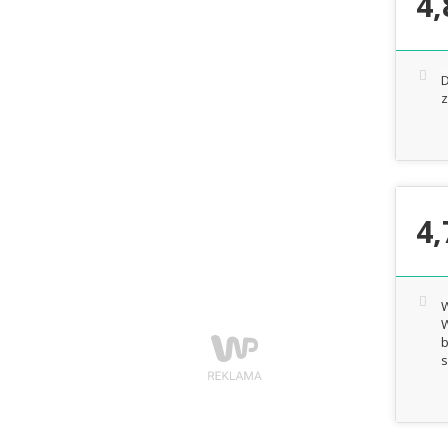
4,
D
z
4,
W
W
b
s