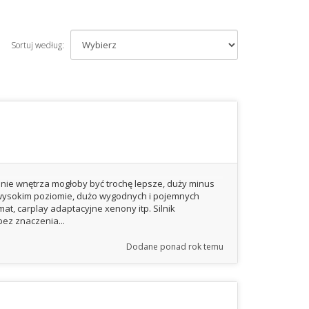
Sortuj według:
enie wnętrza mogłoby być trochę lepsze, duży minus
a wysokim poziomie, dużo wygodnych i pojemnych
t, carplay adaptacyjne xenony itp. Silnik
bez znaczenia...
Dodane
ponad rok temu