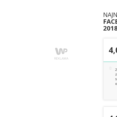
NAJ
FACE
201
4,
2
z
s
o