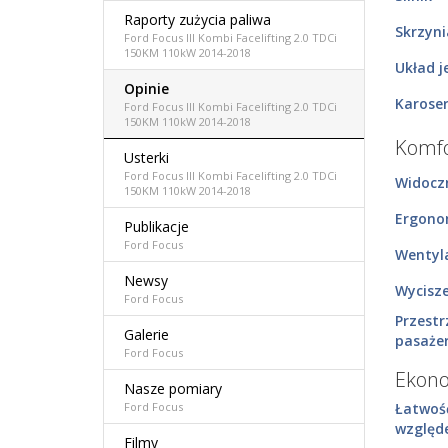
Raporty zużycia paliwa
Skrzyn
Ford Focus III Kombi Facelifting 2.0 TDCi
150KM 110kW 2014-2018
Układ j
Opinie
Karoser
Ford Focus III Kombi Facelifting 2.0 TDCi
150KM 110kW 2014-2018
Komfo
Usterki
Ford Focus III Kombi Facelifting 2.0 TDCi
Widocz
150KM 110kW 2014-2018
Ergono
Publikacje
Ford Focus
Wentyla
Newsy
Wycisz
Ford Focus
Przestr
Galerie
pasaże
Ford Focus
Ekon
Nasze pomiary
Łatwoś
Ford Focus
względ
Filmy