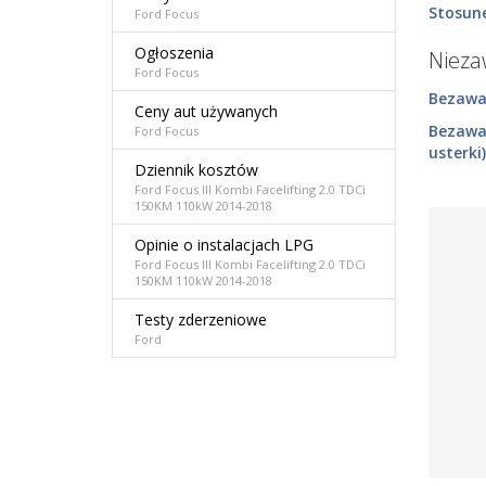
Stosune
Ford Focus
Ogłoszenia
Niez
Ford Focus
Bezawar
Ceny aut używanych
Bezawa
Ford Focus
usterki)
Dziennik kosztów
Ford Focus III Kombi Facelifting 2.0 TDCi
150KM 110kW 2014-2018
Opinie o instalacjach LPG
Ford Focus III Kombi Facelifting 2.0 TDCi
150KM 110kW 2014-2018
Testy zderzeniowe
Ford