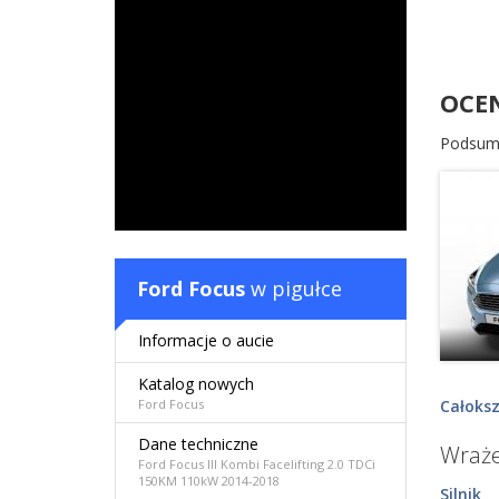
OCE
Podsum
Ford Focus
w pigułce
Informacje o aucie
Katalog nowych
Całoksz
Ford Focus
Dane techniczne
Wraże
Ford Focus III Kombi Facelifting 2.0 TDCi
150KM 110kW 2014-2018
Silnik