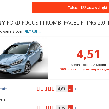
Zobacz 122 auta
od ręki
NY
FORD FOCUS III KOMBI FACELIFTING 2.0
owanie 8 ocen
FILTRUJ
4,51
średnia ocena z
8 ocen
76%
gorzej od średniej w segm
4,63
tałt
nia
4,75