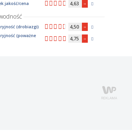
4,63
k jakość/cena
awodność
4,50
yjność (drobiazgi)
ryjność (poważne
4,75