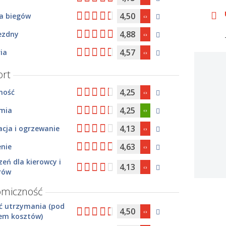
4,50
ia biegów
4,88
ezdny
4,57
ia
rt
4,25
ność
4,25
mia
4,13
cja i ogrzewanie
4,63
enie
zeń dla kierowcy i
4,13
rów
omiczność
ć utrzymania (pod
4,50
em kosztów)