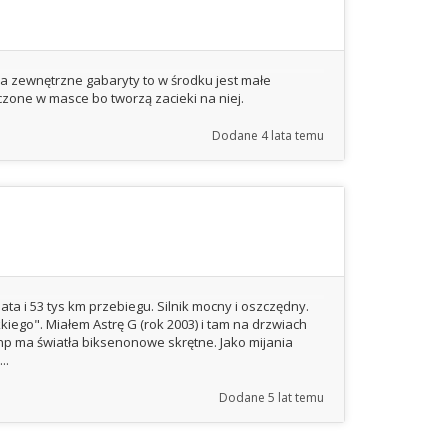
a zewnętrzne gabaryty to w środku jest małe
czone w masce bo tworzą zacieki na niej.
Dodane
4 lata temu
ata i 53 tys km przebiegu. Silnik mocny i oszczędny.
iego". Miałem Astrę G (rok 2003) i tam na drzwiach
 np ma światła biksenonowe skrętne. Jako mijania
..
Dodane
5 lat temu