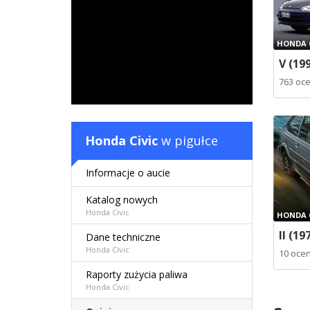
HONDA C
V (199
763 oc
Honda Civic
w pigułce
Informacje o aucie
Katalog nowych
Honda Civic
HONDA C
II (19
Dane techniczne
Honda Civic
10 oce
Raporty zużycia paliwa
Honda Civic