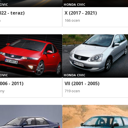
IVIC
HONDA CIVIC
022 - teraz)
X (2017 - 2021)
n
166 ocen
IVIC
HONDA CIVIC
2006 - 2011)
VII (2001 - 2005)
eny
719 ocen