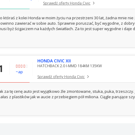
Sprawdź oferty Honda Civic
o któraś z kolei Honda w moim życiu na przestrzeni 30 lat, żadna mnie nie 
owinno zawierać w sobie auto. Sprawnie poruszać, być wygodne, z dobry
usi byż ścigaczem na każdych światłach. Za to jest super wygodne i daje d
HONDA CIVIC XII
1
HATCHBACK 2.0 I-MMD 184KM 135KW
~ap
Sprawdź oferty Honda Civic
ak za tę cenę auto jest wyjątkowo źle zmontowane, stuka, puka, trzeszcz
ałas z plastików jak w aucie z przebiegiem pół miliona. Ciągle parujące sz