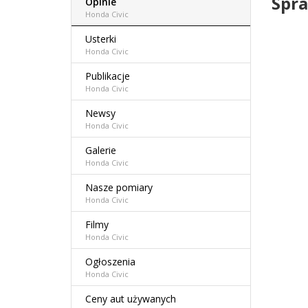
Spra
Opinie
Honda Civic
Usterki
Honda Civic
Publikacje
Honda Civic
Newsy
Honda Civic
Galerie
Honda Civic
Nasze pomiary
Honda Civic
Filmy
Honda Civic
Ogłoszenia
Honda Civic
Ceny aut używanych