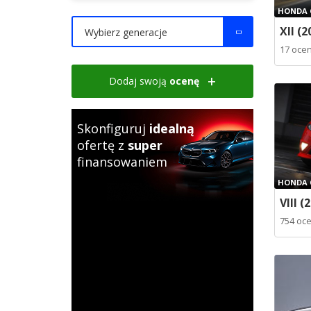
HONDA C
XII (2
Wybierz generacje
17 oce
Dodaj swoją
ocenę
Skonfiguruj
idealną
ofertę z
super
finansowaniem
HONDA C
VIII (
754 oc