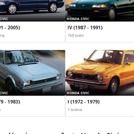
IVIC
HONDA CIVIC
1 - 2005)
IV (1987 - 1991)
eny
150 ocen
IVIC
HONDA CIVIC
79 - 1983)
I (1972 - 1979)
n
1 ocena