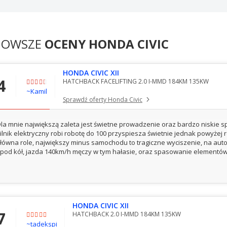
NOWSZE
OCENY HONDA CIVIC
HONDA CIVIC XII
4
HATCHBACK FACELIFTING 2.0 I-MMD 184KM 135KW
~Kamil
Sprawdź oferty Honda Civic
la mnie największą zaleta jest świetne prowadzenie oraz bardzo niskie s
ilnik elektryczny robi robotę do 100 przyspiesza świetnie jednak powyżej r
łówna role, największy minus samochodu to tragiczne wyciszenie, na auto
pod kół, jazda 140km/h męczy w tym hałasie, oraz spasowanie elementów.
HONDA CIVIC XII
7
HATCHBACK 2.0 I-MMD 184KM 135KW
~tadekspien