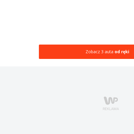
Zobacz 3 auta
od ręki