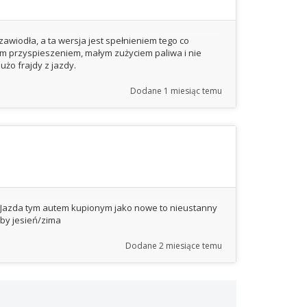
zawiodła, a ta wersja jest spełnieniem tego co
m przyspieszeniem, małym zużyciem paliwa i nie
użo frajdy z jazdy.
Dodane
1 miesiąc temu
y. Jazda tym autem kupionym jako nowe to nieustanny
yby jesień/zima
Dodane
2 miesiące temu