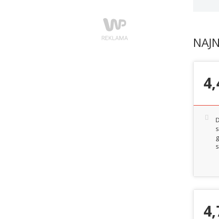
NAJ
4,
D
s
g
s
4,