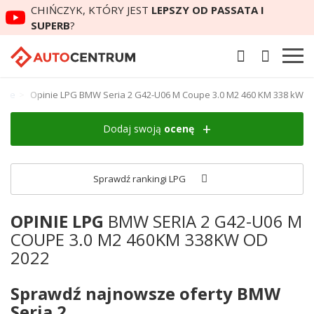
CHIŃCZYK, KTÓRY JEST
LEPSZY OD PASSATA I
SUPERB
?
oupe
Opinie LPG BMW Seria 2 G42-U06 M Coupe 3.0 M2 460 KM 338 kW
Dodaj swoją
ocenę
Sprawdź rankingi LPG
OPINIE LPG
BMW SERIA 2 G42-U06 M
COUPE 3.0 M2 460KM 338KW OD
2022
Sprawdź najnowsze oferty BMW
Seria 2