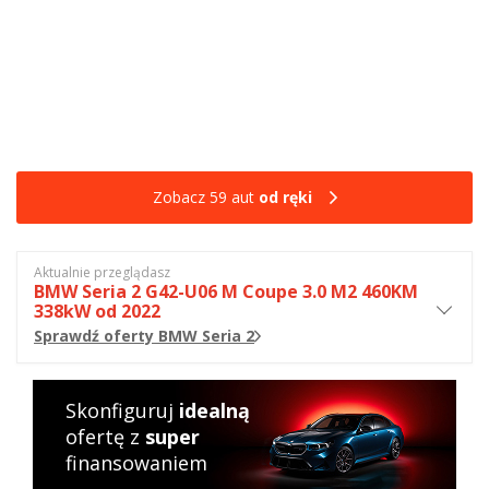
Zobacz 59 aut
od ręki
Aktualnie przeglądasz
BMW Seria 2 G42-U06 M Coupe 3.0 M2 460KM
338kW od 2022
Sprawdź oferty BMW Seria 2
Skonfiguruj
idealną
ofertę z
super
finansowaniem