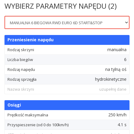
WYBIERZ PARAMETRY NAPĘDU (2)
Przeniesienie napędu
manualna
Rodzaj skrzyni
6
Liczba biegów
na tylną oś
Rodzaj napędu
hydrokinetyczne
Rodzaj sprzęgła
Nazwa skrzyni
uzupełnij dane
Osiągi
250 km/h
Prędkość maksymalna
4.1 s
Przyspieszenie (od 0 do 100km/h)