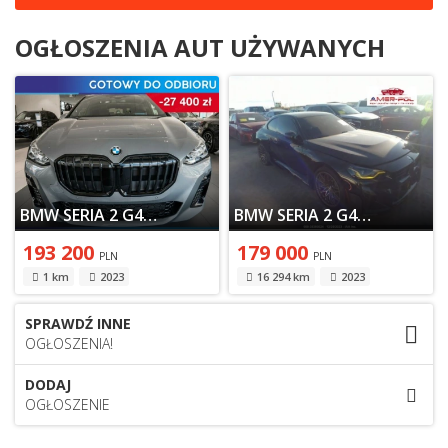
OGŁOSZENIA AUT UŻYWANYCH
BMW SERIA 2 G42-U06 2023
BMW SERIA 2 G42-U06 2023
193 200
179 000
PLN
PLN
1 km
2023
16 294 km
2023
SPRAWDŹ INNE
OGŁOSZENIA!
DODAJ
OGŁOSZENIE