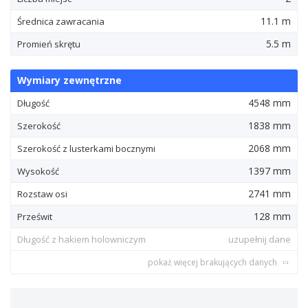
11.1 m
Średnica zawracania
5.5 m
Promień skrętu
Wymiary zewnętrzne
4548 mm
Długość
1838 mm
Szerokość
2068 mm
Szerokość z lusterkami bocznymi
1397 mm
Wysokość
2741 mm
Rozstaw osi
128 mm
Prześwit
Długość z hakiem holowniczym
uzupełnij dane
pokaż więcej brakujących danych