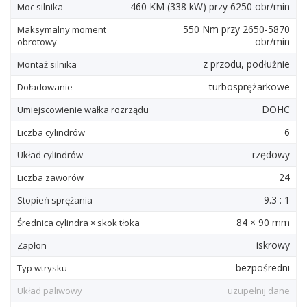
460
KM
(338
kW
) przy 6250 obr/min
Moc silnika
550
Nm
przy 2650-5870
Maksymalny moment
obr/min
obrotowy
z przodu, podłużnie
Montaż silnika
turbosprężarkowe
Doładowanie
DOHC
Umiejscowienie wałka rozrządu
6
Liczba cylindrów
rzędowy
Układ cylindrów
24
Liczba zaworów
9.3 : 1
Stopień sprężania
84 × 90 mm
Średnica cylindra × skok tłoka
iskrowy
Zapłon
bezpośredni
Typ wtrysku
Układ paliwowy
uzupełnij dane