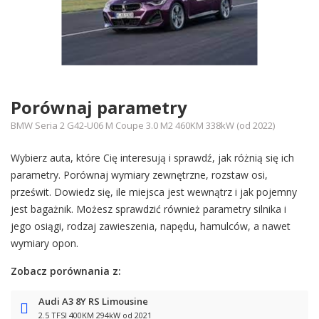
Porównaj parametry
BMW Seria 2 G42-U06 M Coupe 3.0 M2 460KM 338kW (od 2022)
Wybierz auta, które Cię interesują i sprawdź, jak różnią się ich
parametry. Porównaj wymiary zewnętrzne, rozstaw osi,
prześwit. Dowiedz się, ile miejsca jest wewnątrz i jak pojemny
jest bagażnik. Możesz sprawdzić również parametry silnika i
jego osiągi, rodzaj zawieszenia, napędu, hamulców, a nawet
wymiary opon.
Zobacz porównania z:
Audi A3 8Y RS Limousine
2.5 TFSI 400KM 294kW od 2021