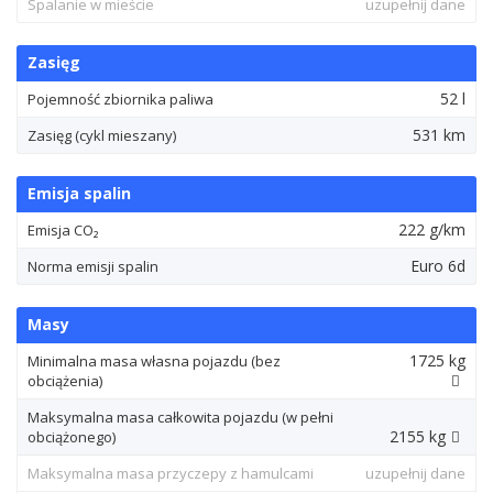
Spalanie w mieście
uzupełnij dane
Zasięg
52 l
Pojemność zbiornika paliwa
531 km
Zasięg (cykl mieszany)
Emisja spalin
222 g/km
Emisja CO₂
Euro 6d
Norma emisji spalin
Masy
1725 kg
Minimalna masa własna pojazdu (bez
obciążenia)
Maksymalna masa całkowita pojazdu (w pełni
2155 kg
obciążonego)
Maksymalna masa przyczepy z hamulcami
uzupełnij dane