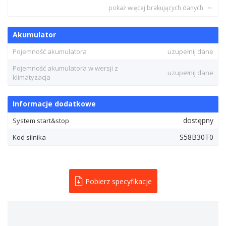
pokaż więcej brakujących danych
Akumulator
Pojemność akumulatora
uzupełnij dane
Pojemność akumulatora w wersji z
uzupełnij dane
klimatyzacja
Informacje dodatkowe
dostępny
System start&stop
S58B30T0
Kod silnika
Pobierz specyfikacje