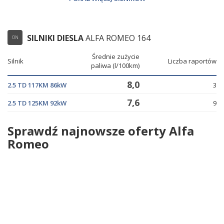
13,1
3.0 V6 180KM 132kW
3
SILNIKI DIESLA
ALFA ROMEO 164
ON
Średnie zużycie
Silnik
Liczba raportów
paliwa (l/100km)
8,0
2.5 TD 117KM 86kW
3
7,6
2.5 TD 125KM 92kW
9
Sprawdź najnowsze oferty Alfa
Romeo