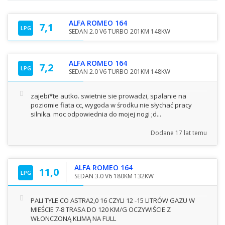
ALFA ROMEO 164
7,1
LPG
SEDAN 2.0 V6 TURBO 201KM 148KW
ALFA ROMEO 164
7,2
LPG
SEDAN 2.0 V6 TURBO 201KM 148KW
zajebi*te autko. swietnie sie prowadzi, spalanie na
poziomie fiata cc, wygoda w środku nie słychać pracy
silnika. moc odpowiednia do mojej nogi ;d...
Dodane
17 lat temu
ALFA ROMEO 164
11,0
LPG
SEDAN 3.0 V6 180KM 132KW
PALI TYLE CO ASTRA2,0 16 CZYLI 12 -15 LITRÓW GAZU W
MIEŚCIE 7-8 TRASA DO 120 KM/G OCZYWIŚCIE Z
WŁONCZONĄ KLIMĄ NA FULL