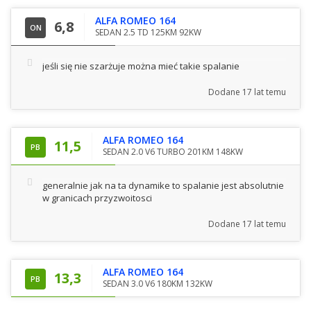
ALFA ROMEO 164
6,8
ON
SEDAN 2.5 TD 125KM 92KW
jeśli się nie szarżuje można mieć takie spalanie
Dodane
17 lat temu
ALFA ROMEO 164
11,5
PB
SEDAN 2.0 V6 TURBO 201KM 148KW
generalnie jak na ta dynamike to spalanie jest absolutnie
w granicach przyzwoitosci
Dodane
17 lat temu
ALFA ROMEO 164
13,3
PB
SEDAN 3.0 V6 180KM 132KW