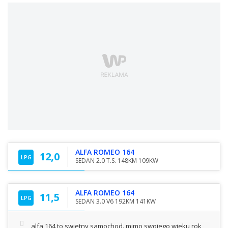
ALFA ROMEO 164
12,0
LPG
SEDAN 2.0 T.S. 148KM 109KW
ALFA ROMEO 164
11,5
LPG
SEDAN 3.0 V6 192KM 141KW
alfa 164 to swietny samochod. mimo swojego wieku rok