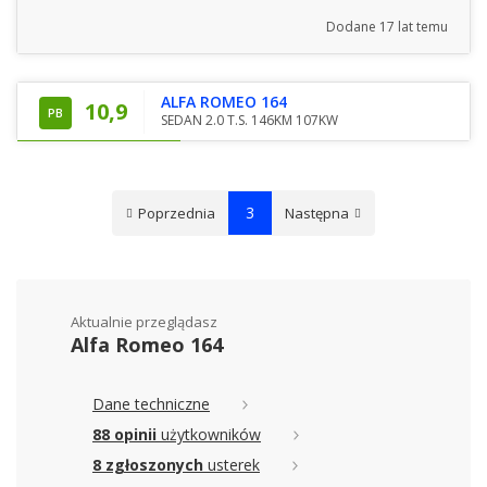
Dodane
17 lat temu
ALFA ROMEO 164
10,9
PB
SEDAN 2.0 T.S. 146KM 107KW
3
Poprzednia
Następna
Aktualnie przeglądasz
Alfa Romeo 164
Dane techniczne
88 opinii
użytkowników
8 zgłoszonych
usterek