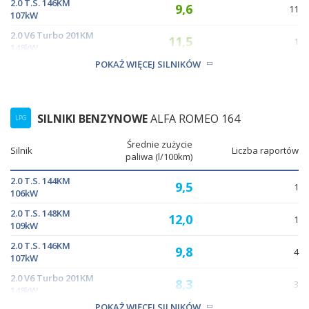
2.0 T.S. 146KM
9,6
11
107kW
2.0 V6 Turbo 201KM
11,5
1
148kW
POKAŻ WIĘCEJ SILNIKÓW
11,5
2.5 V6 163KM 120kW
2
SILNIKI BENZYNOWE
ALFA ROMEO 164
LPG
Średnie zużycie
Silnik
Liczba raportów
paliwa (l/100km)
2.0 T.S. 144KM
9,5
1
106kW
2.0 T.S. 148KM
12,0
1
109kW
2.0 T.S. 146KM
9,8
4
107kW
2.0 V6 Turbo 201KM
8,3
3
148kW
POKAŻ WIĘCEJ SILNIKÓW