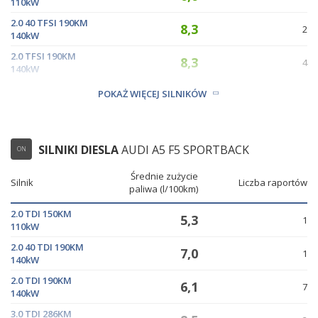
110kW
2.0 40 TFSI 190KM
8,3
2
140kW
2.0 TFSI 190KM
8,3
4
140kW
2.0 TFSI 252KM
9,3
POKAŻ WIĘCEJ SILNIKÓW
17
185kW
SILNIKI DIESLA
AUDI A5 F5 SPORTBACK
ON
Średnie zużycie
Silnik
Liczba raportów
paliwa (l/100km)
2.0 TDI 150KM
5,3
1
110kW
2.0 40 TDI 190KM
7,0
1
140kW
2.0 TDI 190KM
6,1
7
140kW
3.0 TDI 286KM