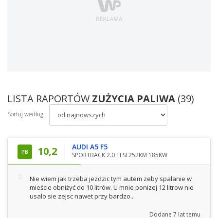
LISTA RAPORTÓW
ZUŻYCIA PALIWA
(39)
Sortuj według:
AUDI A5 F5
10,2
PB
SPORTBACK 2.0 TFSI 252KM 185KW
Nie wiem jak trzeba jezdzic tym autem zeby spalanie w
mieście obniżyć do 10 litrów. U mnie ponizej 12 litrow nie
usalo sie zejsc nawet przy bardzo...
Dodane
7 lat temu