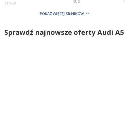
8,5
2
210kW
3.0 TDI 218KM
-
POKAŻ WIĘCEJ SILNIKÓW
0
160kW
Sprawdź najnowsze oferty Audi A5