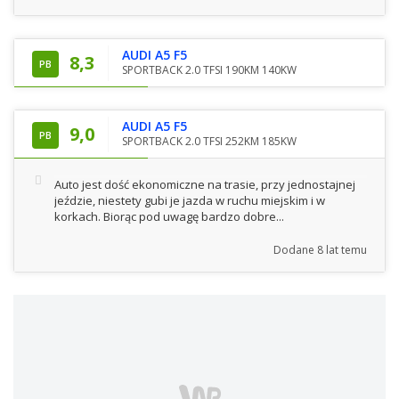
AUDI A5 F5
8,3
PB
SPORTBACK 2.0 TFSI 190KM 140KW
AUDI A5 F5
9,0
PB
SPORTBACK 2.0 TFSI 252KM 185KW
Auto jest dość ekonomiczne na trasie, przy jednostajnej
jeździe, niestety gubi je jazda w ruchu miejskim i w
korkach. Biorąc pod uwagę bardzo dobre...
Dodane
8 lat temu