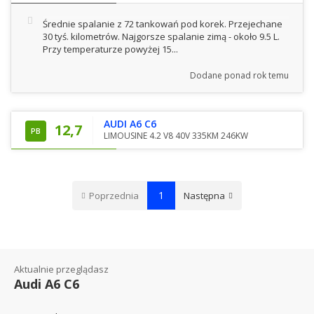
Średnie spalanie z 72 tankowań pod korek. Przejechane
30 tyś. kilometrów. Najgorsze spalanie zimą - około 9.5 L.
Przy temperaturze powyżej 15...
Dodane
ponad rok temu
AUDI A6 C6
12,7
PB
LIMOUSINE 4.2 V8 40V 335KM 246KW
1
Poprzednia
Następna
Aktualnie przeglądasz
Audi A6 C6