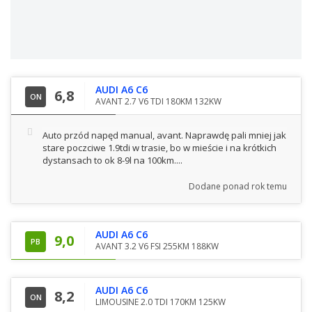
AUDI A6 C6
6,8
ON
AVANT 2.7 V6 TDI 180KM 132KW
Auto przód napęd manual, avant. Naprawdę pali mniej jak
stare poczciwe 1.9tdi w trasie, bo w mieście i na krótkich
dystansach to ok 8-9l na 100km....
Dodane
ponad rok temu
AUDI A6 C6
9,0
PB
AVANT 3.2 V6 FSI 255KM 188KW
AUDI A6 C6
8,2
ON
LIMOUSINE 2.0 TDI 170KM 125KW