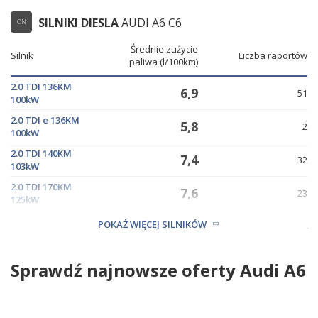
SILNIKI DIESLA
AUDI A6 C6
ON
Średnie zużycie
Silnik
Liczba raportów
paliwa (l/100km)
2.0 TDI 136KM
6,9
51
100kW
2.0 TDI e 136KM
5,8
2
100kW
2.0 TDI 140KM
7,4
32
103kW
2.0 TDI 170KM
7,6
23
125kW
2.7 V6 TDI 180KM
8,3
POKAŻ WIĘCEJ SILNIKÓW
74
132kW
Sprawdź najnowsze oferty Audi A6