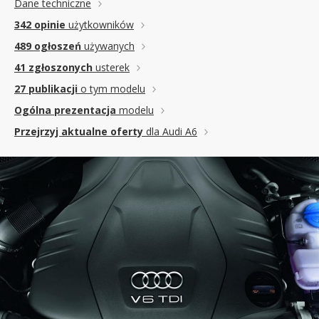
Dane techniczne
342 opinie
użytkowników
489 ogłoszeń
używanych
41 zgłoszonych
usterek
27 publikacji
o tym modelu
Ogólna prezentacja
modelu
Przejrzyj aktualne oferty
dla Audi A6