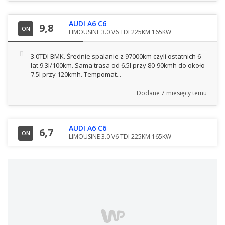
AUDI A6 C6
9,8
ON
LIMOUSINE 3.0 V6 TDI 225KM 165KW
3.0TDI BMK. Średnie spalanie z 97000km czyli ostatnich 6
lat 9.3l/100km. Sama trasa od 6.5l przy 80-90kmh do około
7.5l przy 120kmh. Tempomat...
Dodane
7 miesięcy temu
AUDI A6 C6
6,7
ON
LIMOUSINE 3.0 V6 TDI 225KM 165KW