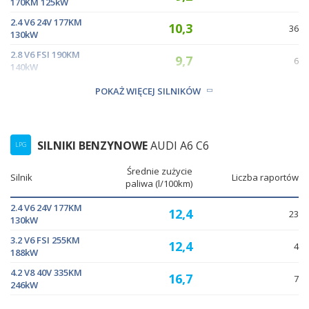
170KM 125kW
2.4 V6 24V 177KM
10,3
36
130kW
2.8 V6 FSI 190KM
9,7
6
140kW
2.8 V6 FSI 220KM
12,7
POKAŻ WIĘCEJ SILNIKÓW
2
162kW
SILNIKI BENZYNOWE
AUDI A6 C6
LPG
Średnie zużycie
Silnik
Liczba raportów
paliwa (l/100km)
2.4 V6 24V 177KM
12,4
23
130kW
3.2 V6 FSI 255KM
12,4
4
188kW
4.2 V8 40V 335KM
16,7
7
246kW