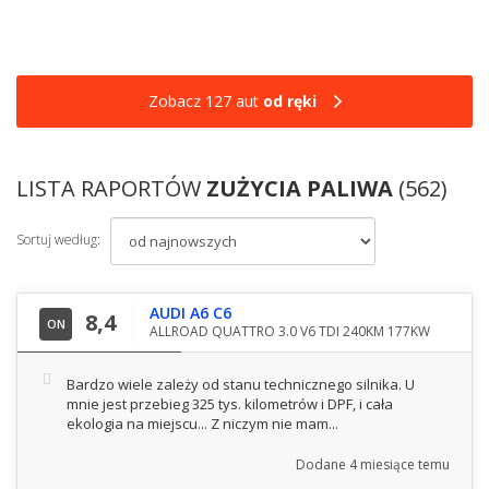
Zobacz 127 aut
od ręki
LISTA RAPORTÓW
ZUŻYCIA PALIWA
(562)
Sortuj według:
AUDI A6 C6
8,4
ON
ALLROAD QUATTRO 3.0 V6 TDI 240KM 177KW
Bardzo wiele zależy od stanu technicznego silnika. U
mnie jest przebieg 325 tys. kilometrów i DPF, i cała
ekologia na miejscu... Z niczym nie mam...
Dodane
4 miesiące temu