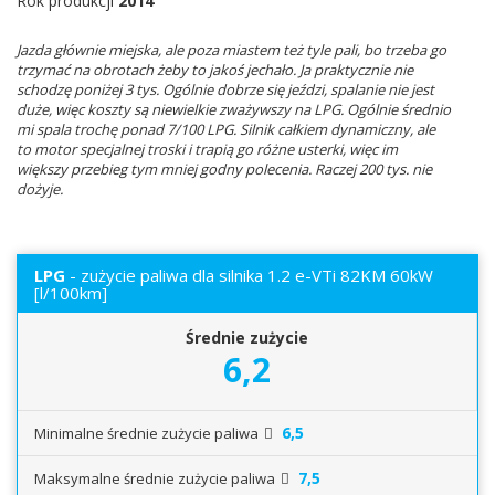
Rok produkcji
2014
Jazda głównie miejska, ale poza miastem też tyle pali, bo trzeba go
trzymać na obrotach żeby to jakoś jechało. Ja praktycznie nie
schodzę poniżej 3 tys. Ogólnie dobrze się jeździ, spalanie nie jest
duże, więc koszty są niewielkie zważywszy na LPG. Ogólnie średnio
mi spala trochę ponad 7/100 LPG. Silnik całkiem dynamiczny, ale
to motor specjalnej troski i trapią go różne usterki, więc im
większy przebieg tym mniej godny polecenia. Raczej 200 tys. nie
dożyje.
LPG
- zużycie paliwa dla silnika 1.2 e-VTi 82KM 60kW
[l/100km]
Średnie zużycie
6,2
6,5
Minimalne średnie zużycie paliwa
7,5
Maksymalne średnie zużycie paliwa