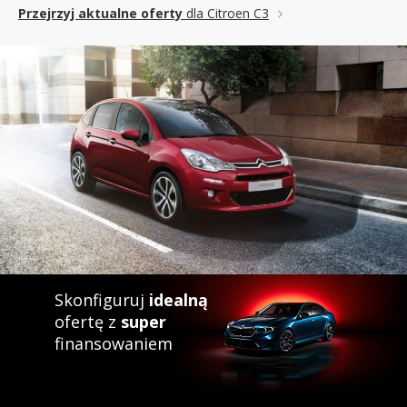
Przejrzyj aktualne oferty
dla Citroen C3
Skonfiguruj
idealną
ofertę z
super
finansowaniem