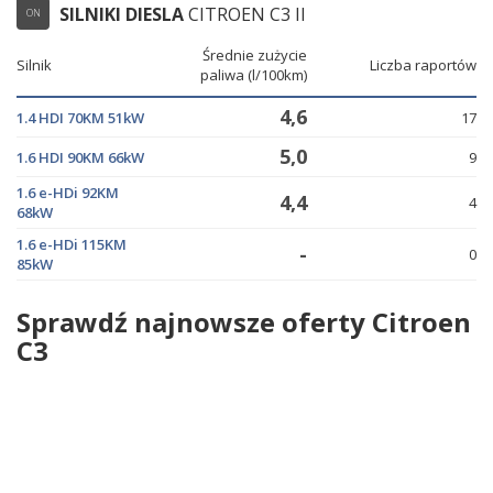
SILNIKI DIESLA
CITROEN C3 II
ON
Średnie zużycie
Silnik
Liczba raportów
paliwa (l/100km)
4,6
1.4 HDI 70KM 51kW
17
5,0
1.6 HDI 90KM 66kW
9
1.6 e-HDi 92KM
4,4
4
68kW
1.6 e-HDi 115KM
-
0
85kW
Sprawdź najnowsze oferty Citroen
C3