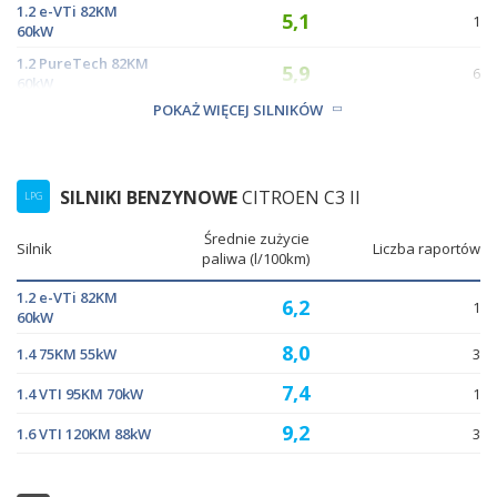
1.2 e-VTi 82KM
5,1
1
60kW
1.2 PureTech 82KM
5,9
6
60kW
POKAŻ WIĘCEJ SILNIKÓW
6,1
1.2 VTi 82KM 60kW
17
SILNIKI BENZYNOWE
CITROEN C3 II
LPG
Średnie zużycie
Silnik
Liczba raportów
paliwa (l/100km)
1.2 e-VTi 82KM
6,2
1
60kW
8,0
1.4 75KM 55kW
3
7,4
1.4 VTI 95KM 70kW
1
9,2
1.6 VTI 120KM 88kW
3