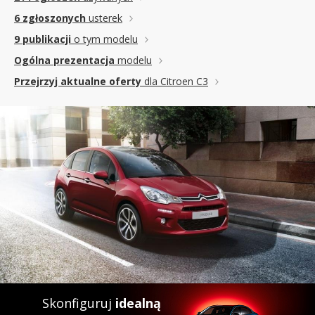
6 zgłoszonych
usterek
9 publikacji
o tym modelu
Ogólna prezentacja
modelu
Przejrzyj aktualne oferty
dla Citroen C3
Skonfiguruj
idealną