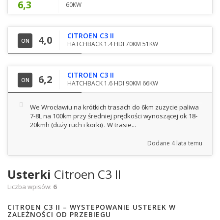
6,3
60KW
CITROEN C3 II
4,0
ON
HATCHBACK 1.4 HDI 70KM 51KW
CITROEN C3 II
6,2
ON
HATCHBACK 1.6 HDI 90KM 66KW
We Wrocławiu na krótkich trasach do 6km zuzycie paliwa
7-8L na 100km przy średniej prędkości wynoszącej ok 18-
20kmh (duży ruch i korki) . W trasie...
Dodane
4 lata temu
Usterki
Citroen C3 II
Liczba wpisów:
6
CITROEN C3 II – WYSTEPOWANIE USTEREK W
ZALEŻNOŚCI OD PRZEBIEGU