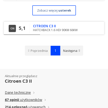
Zobacz więcej
usterek
CITROEN C3 II
5,1
ON
HATCHBACK 1.6 HDI 90KM 66KW
1
Poprzednia
Następna
Aktualnie przeglądasz
Citroen C3 II
Dane techniczne
67 opinii
użytkowników
214 ogłoszeń
używanych