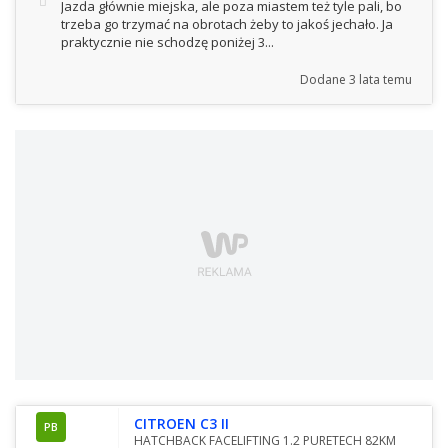
Jazda głównie miejska, ale poza miastem też tyle pali, bo
trzeba go trzymać na obrotach żeby to jakoś jechało. Ja
praktycznie nie schodzę poniżej 3...
Dodane
3 lata temu
CITROEN C3 II
PB
HATCHBACK FACELIFTING 1.2 PURETECH 82KM