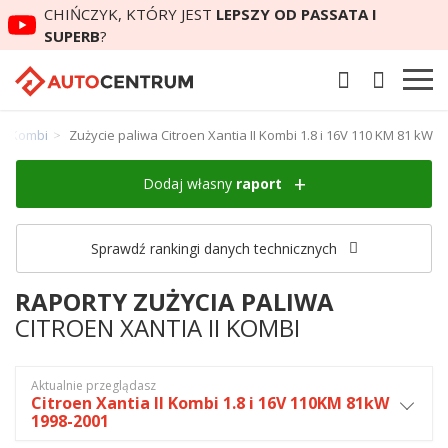
CHIŃCZYK, KTÓRY JEST
LEPSZY OD PASSATA I
SUPERB
?
II Kombi
Zużycie paliwa Citroen Xantia II Kombi 1.8 i 16V 110 KM 81 kW
Dodaj własny
raport
Sprawdź rankingi danych technicznych
RAPORTY ZUŻYCIA PALIWA
CITROEN XANTIA II KOMBI
Aktualnie przeglądasz
Citroen Xantia II Kombi 1.8 i 16V 110KM 81kW
1998-2001