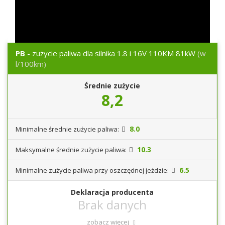
PB
- zużycie paliwa dla silnika 1.8 i 16V 110KM 81kW
(w
l/100km)
Średnie zużycie
8,2
8.0
Minimalne średnie zużycie paliwa:
10.3
Maksymalne średnie zużycie paliwa:
6.5
Minimalne zużycie paliwa przy oszczędnej jeździe:
Deklaracja producenta
zobacz więcej