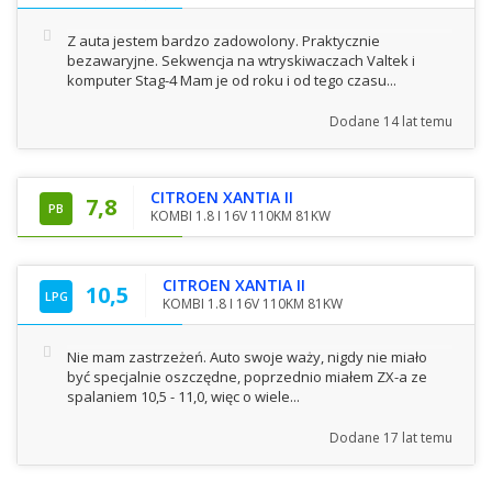
Z auta jestem bardzo zadowolony. Praktycznie
bezawaryjne. Sekwencja na wtryskiwaczach Valtek i
komputer Stag-4 Mam je od roku i od tego czasu...
Dodane
14 lat temu
CITROEN XANTIA II
7,8
PB
KOMBI 1.8 I 16V 110KM 81KW
CITROEN XANTIA II
10,5
LPG
KOMBI 1.8 I 16V 110KM 81KW
Nie mam zastrzeżeń. Auto swoje waży, nigdy nie miało
być specjalnie oszczędne, poprzednio miałem ZX-a ze
spalaniem 10,5 - 11,0, więc o wiele...
Dodane
17 lat temu