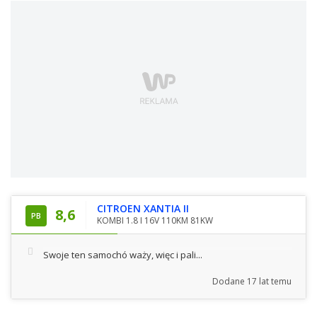
CITROEN XANTIA II
8,6
PB
KOMBI 1.8 I 16V 110KM 81KW
Swoje ten samochó waży, więc i pali...
Dodane
17 lat temu