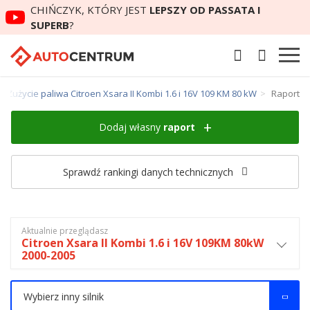
CHIŃCZYK, KTÓRY JEST
LEPSZY OD PASSATA I
SUPERB
?
Zużycie paliwa Citroen Xsara II Kombi 1.6 i 16V 109 KM 80 kW
Raport
Dodaj własny
raport
Sprawdź rankingi danych technicznych
Aktualnie przeglądasz
Citroen Xsara II Kombi 1.6 i 16V 109KM 80kW
2000-2005
Wybierz inny silnik