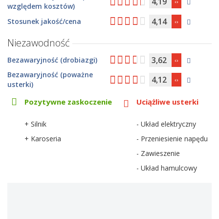
4,19
względem kosztów)
4,14
Stosunek jakość/cena
Niezawodność
3,62
Bezawaryjność (drobiazgi)
Bezawaryjność (poważne
4,12
usterki)
Pozytywne zaskoczenie
Uciążliwe usterki
+ Silnik
- Układ elektryczny
+ Karoseria
- Przeniesienie napędu
- Zawieszenie
- Układ hamulcowy