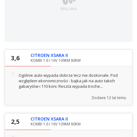
CITROEN XSARA II
3,6
KOMBI 1.6 I 16V 109KM 80KW
Ogólnie auto wypada dobrze lecz nie doskonale. Pod
względem ekonomiczności - bajka jak na auto takich
gabarytów i 110 koni. Reszta wypada troche...
Dodane
12 lat temu
CITROEN XSARA II
2,5
KOMBI 1.6 I 16V 109KM 80KW