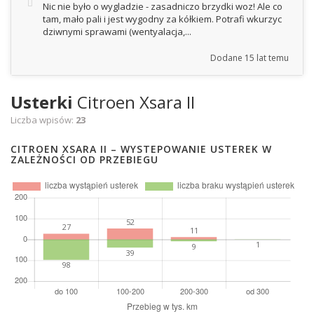
Nic nie było o wygladzie - zasadniczo brzydki woz! Ale co
tam, mało pali i jest wygodny za kółkiem. Potrafi wkurzyc
dziwnymi sprawami (wentyalacja,...
Dodane
15 lat temu
Usterki
Citroen Xsara II
Liczba wpisów:
23
CITROEN XSARA II – WYSTEPOWANIE USTEREK W
ZALEŻNOŚCI OD PRZEBIEGU