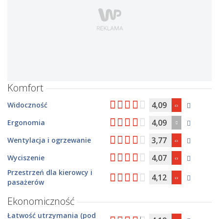
Komfort
4,09
Widoczność
4,09
Ergonomia
3,77
Wentylacja i ogrzewanie
4,07
Wyciszenie
Przestrzeń dla kierowcy i
4,12
pasażerów
Ekonomiczność
Łatwość utrzymania (pod