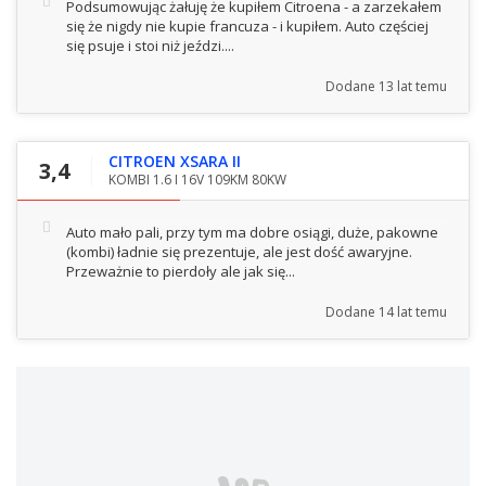
Podsumowując żałuję że kupiłem Citroena - a zarzekałem
się że nigdy nie kupie francuza - i kupiłem. Auto częściej
się psuje i stoi niż jeździ....
Dodane
13 lat temu
CITROEN XSARA II
3,4
KOMBI 1.6 I 16V 109KM 80KW
Auto mało pali, przy tym ma dobre osiągi, duże, pakowne
(kombi) ładnie się prezentuje, ale jest dość awaryjne.
Przeważnie to pierdoły ale jak się...
Dodane
14 lat temu