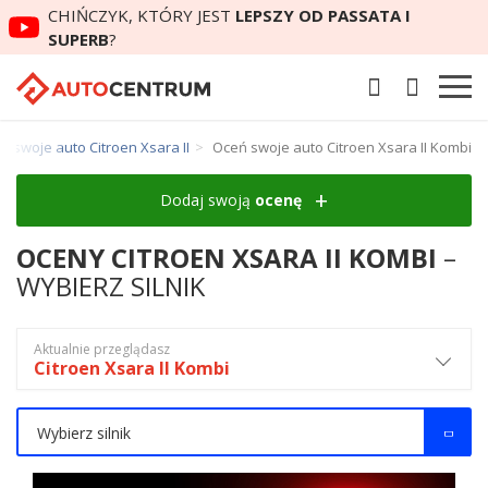
CHIŃCZYK, KTÓRY JEST
LEPSZY OD PASSATA I
SUPERB
?
ń swoje auto Citroen Xsara II
Oceń swoje auto Citroen Xsara II Kombi
Dodaj swoją
ocenę
OCENY CITROEN XSARA II KOMBI
–
WYBIERZ SILNIK
Aktualnie przeglądasz
Citroen Xsara II Kombi
Wybierz silnik