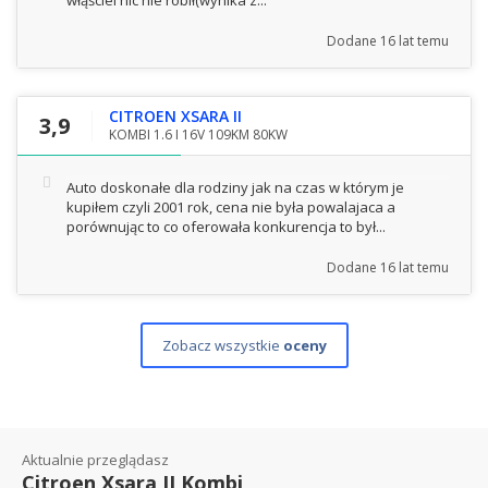
włąściel nic nie robił(wynika z...
Dodane
16 lat temu
CITROEN XSARA II
3,9
KOMBI 1.6 I 16V 109KM 80KW
Auto doskonałe dla rodziny jak na czas w którym je
kupiłem czyli 2001 rok, cena nie była powalajaca a
porównując to co oferowała konkurencja to był...
Dodane
16 lat temu
Zobacz wszystkie
oceny
Aktualnie przeglądasz
Citroen Xsara II Kombi