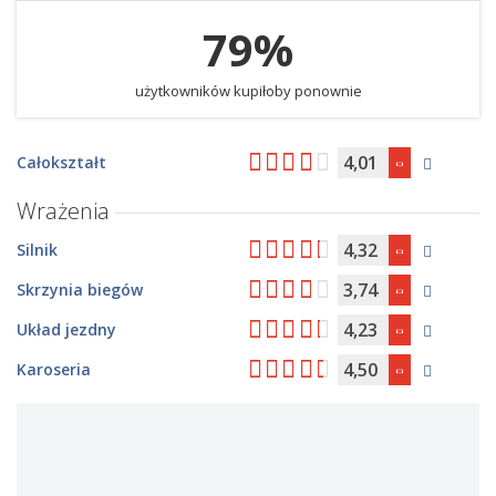
79%
użytkowników kupiłoby ponownie
4,01
Całokształt
Wrażenia
4,32
Silnik
3,74
Skrzynia biegów
4,23
Układ jezdny
4,50
Karoseria