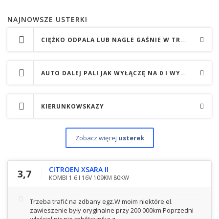
NAJNOWSZE USTERKI
CIĘŻKO ODPALA LUB NAGLE GAŚNIE W TRAKCIE JAZDY
AUTO DALEJ PALI JAK WYŁĄCZĘ NA 0 I WYCIĄGNĘ KLUCZYK
KIERUNKOWSKAZY
Zobacz więcej
usterek
CITROEN XSARA II
3,7
KOMBI 1.6 I 16V 109KM 80KW
Trzeba trafić na zdbany egz.W moim niektóre el.
zawieszenie były oryginalne przy 200 000km.Poprzedni