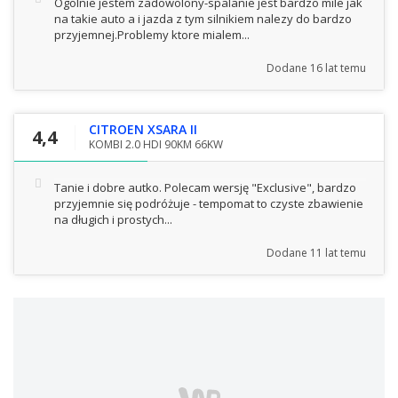
Ogolnie jestem zadowolony-spalanie jest bardzo mile jak
na takie auto a i jazda z tym silnikiem nalezy do bardzo
przyjemnej.Problemy ktore mialem...
Dodane
16 lat temu
CITROEN XSARA II
4,4
KOMBI 2.0 HDI 90KM 66KW
Tanie i dobre autko. Polecam wersję "Exclusive", bardzo
przyjemnie się podróżuje - tempomat to czyste zbawienie
na długich i prostych...
Dodane
11 lat temu