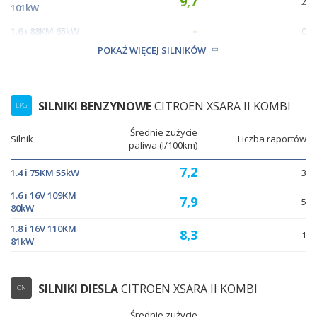
9,7
2
101kW
-
1.6 i 88KM 65kW
0
POKAŻ WIĘCEJ SILNIKÓW
-
1.8 i 90KM 66kW
0
SILNIKI BENZYNOWE
CITROEN XSARA II KOMBI
LPG
Średnie zużycie
Silnik
Liczba raportów
paliwa (l/100km)
7,2
1.4 i 75KM 55kW
3
1.6 i 16V 109KM
7,9
5
80kW
1.8 i 16V 110KM
8,3
1
81kW
SILNIKI DIESLA
CITROEN XSARA II KOMBI
ON
Średnie zużycie