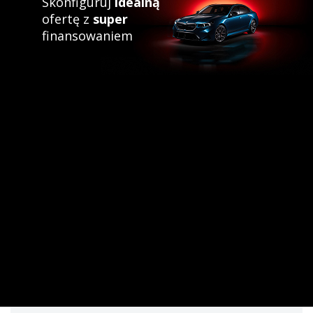
Skonfiguruj
idealną
ofertę z
super
finansowaniem