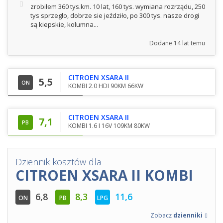
zrobiłem 360 tys.km. 10 lat, 160 tys. wymiana rozrządu, 250
tys sprzeglo, dobrze sie jeździło, po 300 tys. nasze drogi
są kiepskie, kolumna...
Dodane
14 lat temu
CITROEN XSARA II
5,5
ON
KOMBI 2.0 HDI 90KM 66KW
CITROEN XSARA II
7,1
PB
KOMBI 1.6 I 16V 109KM 80KW
Dziennik kosztów dla
CITROEN XSARA II KOMBI
6,8
8,3
11,6
ON
PB
LPG
Zobacz
dzienniki