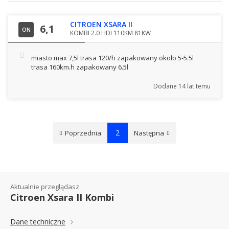
CITROEN XSARA II
6,1
ON
KOMBI 2.0 HDI 110KM 81KW
miasto max 7,5l trasa 120/h zapakowany około 5-5.5l
trasa 160km.h zapakowany 6.5l
Dodane
14 lat temu
2
Poprzednia
Następna
Aktualnie przeglądasz
Citroen Xsara II Kombi
Dane techniczne