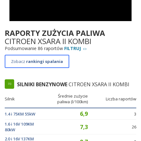
RAPORTY ZUŻYCIA PALIWA
CITROEN XSARA II KOMBI
Podsumowanie 86 raportów
FILTRUJ
Zobacz
rankingi spalania
SILNIKI BENZYNOWE
CITROEN XSARA II KOMBI
PB
Średnie zużycie
Silnik
Liczba raportów
paliwa (l/100km)
6,9
1.4 i 75KM 55kW
3
1.6 i 16V 109KM
7,3
26
80kW
2.0 i 16V 137KM