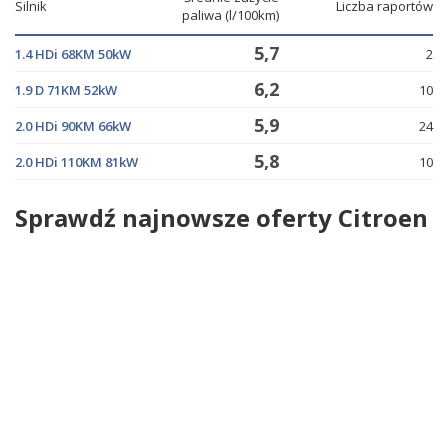
Silnik
Liczba raportów
paliwa (l/100km)
5,7
1.4 HDi 68KM 50kW
2
6,2
1.9 D 71KM 52kW
10
5,9
2.0 HDi 90KM 66kW
24
5,8
2.0 HDi 110KM 81kW
10
Sprawdź najnowsze oferty Citroen