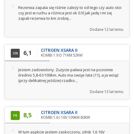
Rezerwa zapala się różnie zależy to od tego czy auto stoi
czy jest w ruchu a różnica jest ok 0.5l Jak jadę i mi się
zapali rezerwa to km zrobię...
Dodane
12 lat temu
CITROEN XSARA II
6,1
ON
KOMBI 1.9 D 71KM 52KW
Jestem zadowolony. Zużycie paliwa jest na poziomie
średnio 5,8-6 l/100km. Auto ma swoje lata (11), a ja wciąż
(przy delikatnej jeździe) rzadko...
Dodane
13 lat temu
CITROEN XSARA II
8,5
PB
KOMBI 1.6 I 16V 109KM 80KW
W tym aspkcie jestem zaskoczony, silnik 1,6 16V