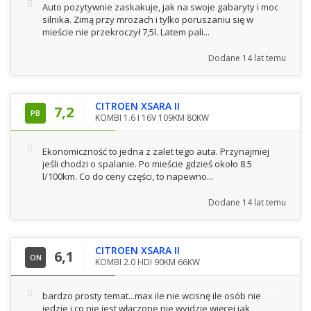
Auto pozytywnie zaskakuje, jak na swoje gabaryty i moc
silnika. Zimą przy mrozach i tylko poruszaniu się w
mieście nie przekroczył 7,5l. Latem pali...
Dodane
14 lat temu
CITROEN XSARA II
7,2
PB
KOMBI 1.6 I 16V 109KM 80KW
Ekonomiczność to jedna z zalet tego auta. Przynajmiej
jeśli chodzi o spalanie. Po mieście gdzieś około 8.5
l/100km. Co do ceny części, to napewno...
Dodane
14 lat temu
CITROEN XSARA II
6,1
ON
KOMBI 2.0 HDI 90KM 66KW
bardzo prosty temat...max ile nie wcisnę ile osób nie
jedzie i co nie jest włączone nie wyjdzie więcej jak