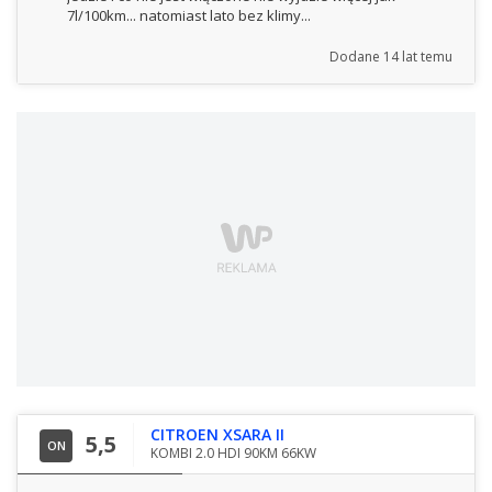
7l/100km... natomiast lato bez klimy...
Dodane
14 lat temu
CITROEN XSARA II
5,5
ON
KOMBI 2.0 HDI 90KM 66KW