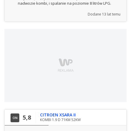
nadwozie kombi, i spalanie na poziomie 8 litrów LPG.
Dodane
13 lat temu
CITROEN XSARA II
5,8
ON
KOMBI 1.9 D 71KM 52KW