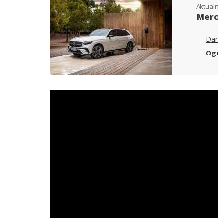
Aktualn
Merc
Dan
Ogó