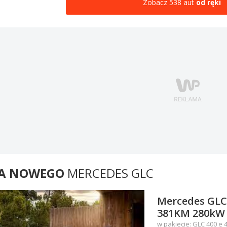
Zobacz 538 aut
od ręki
A NOWEGO
MERCEDES GLC
Mercedes GLC 
381KM 280kW 
w pakiecie: GLC 400 e