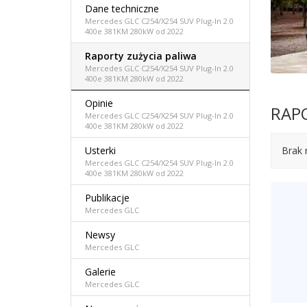
Dane techniczne
Mercedes GLC C254/X254 SUV Plug-In 2.0
400e 381KM 280kW od 2022
Raporty zużycia paliwa
Mercedes GLC C254/X254 SUV Plug-In 2.0
400e 381KM 280kW od 2022
Opinie
RAP
Mercedes GLC C254/X254 SUV Plug-In 2.0
400e 381KM 280kW od 2022
Usterki
Brak 
Mercedes GLC C254/X254 SUV Plug-In 2.0
400e 381KM 280kW od 2022
Publikacje
Mercedes GLC
Newsy
Mercedes GLC
Galerie
Mercedes GLC