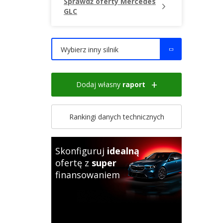
Sprawdź oferty Mercedes
GLC
Wybierz inny silnik
Dodaj własny
raport
Rankingi danych technicznych
Skonfiguruj
idealną
ofertę z
super
finansowaniem