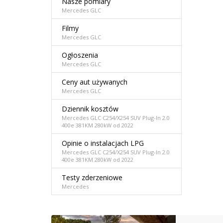
Nasze pomiary
Mercedes GLC
Filmy
Mercedes GLC
Ogłoszenia
Mercedes GLC
Ceny aut używanych
Mercedes GLC
Dziennik kosztów
Mercedes GLC C254/X254 SUV Plug-In 2.0
400e 381KM 280kW od 2022
Opinie o instalacjach LPG
Mercedes GLC C254/X254 SUV Plug-In 2.0
400e 381KM 280kW od 2022
Testy zderzeniowe
Mercedes