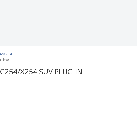
4/X254
80 kW
C254/X254 SUV PLUG-IN