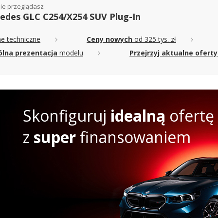
ie przeglądasz
edes GLC C254/X254 SUV Plug-In
e techniczne
Ceny nowych
od 325 tys. zł
lna prezentacja
modelu
Przejrzyj aktualne oferty
Skonfiguruj
idealną
ofertę
z
super
finansowaniem