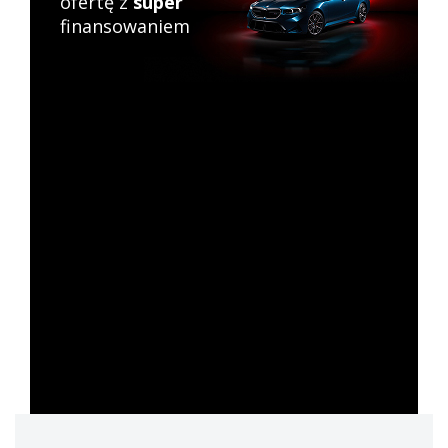
ofertę z
super
finansowaniem