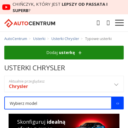
CHIŃCZYK, KTÓRY JEST
LEPSZY OD PASSATA I
SUPERB
?
AutoCentrum
Usterki
Usterki Chrysler
Typowe usterki
Dodaj
usterkę
USTERKI CHRYSLER
Aktualnie przeglądasz
Chrysler
Wybierz model
Skonfiguruj
idealną