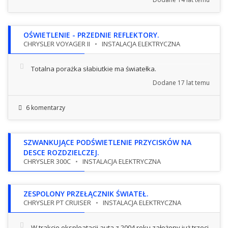
OŚWIETLENIE - PRZEDNIE REFLEKTORY.
CHRYSLER VOYAGER II
INSTALACJA ELEKTRYCZNA
Totalna porażka słabiutkie ma światełka.
Dodane
17 lat temu
6 komentarzy
SZWANKUJĄCE PODŚWIETLENIE PRZYCISKÓW NA
DESCE ROZDZIELCZEJ.
CHRYSLER 300C
INSTALACJA ELEKTRYCZNA
ZESPOLONY PRZEŁĄCZNIK ŚWIATEŁ.
CHRYSLER PT CRUISER
INSTALACJA ELEKTRYCZNA
W trakcie eksploatacji auta z 2004 roku założony już trzeci