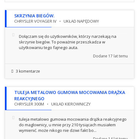
SKRZYNIA BIEGÓW.
CHRYSLER VOYAGER IV
UKŁAD NAPĘDOWY
Dołączam się do użytkowników, którzy narzekają na
skrzynie biegów. To poważnie przeszkadza w
użytkowaniu tego fajnego auta.
Dodane
17 lat temu
3 komentarze
TULEJA METALOWO GUMOWA MOCOWANIA DRĄŻKA
REAKCYJNEGO
CHRYSLER 300M
UKŁAD KIEROWNICZY
tuleja metalowo gumowa mocowania drążka reakcyjnego
do maglownicy, u mnie przy 210 tysiącach musiałem
wymienić. może nikogo nie dziwi fakt bo...
Dodane
14 lat temu