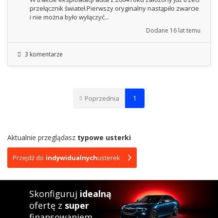
przełącznik świateł.Pierwszy oryginalny nastąpiło zwarcie
i nie można było wyłączyć...
Dodane
16 lat temu
3 komentarze
1
Poprzednia
Aktualnie przeglądasz
typowe usterki
Przejdź do
indywidualnych
usterek
Skonfiguruj
idealną
ofertę z
super
finansowaniem