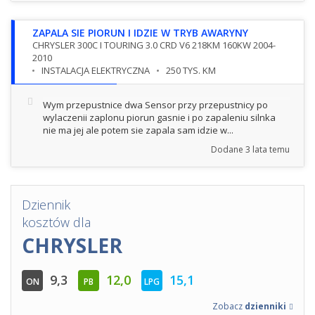
ZAPALA SIE PIORUN I IDZIE W TRYB AWARYNY
CHRYSLER 300C I TOURING 3.0 CRD V6 218KM 160KW 2004-
2010
INSTALACJA ELEKTRYCZNA
250 TYS. KM
Wym przepustnice dwa Sensor przy przepustnicy po
wylaczenii zaplonu piorun gasnie i po zapaleniu silnka
nie ma jej ale potem sie zapala sam idzie w...
Dodane
3 lata temu
Dziennik
kosztów dla
CHRYSLER
9,3
12,0
15,1
ON
PB
LPG
Zobacz
dzienniki