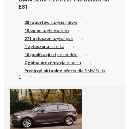
E81
28 raportów
zużycia paliwa
13 opinii
użytkowników
271 ogłoszeń
używanych
1 zgłoszona
usterka
10 publikacji
o tym modelu
Ogólna prezentacja
modelu
Przejrzyj aktualne oferty
dla BMW Seria
1