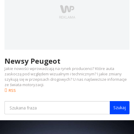
Newsy Peugeot
Jakie nowości wprowadzają na rynek producenci? Które auta
zaskoczą pod względem wizualnym i technicznym? I jakie zmiany
szykują się w przepisach drogowych? U nas najświeższe informacje
ze świata motoryzacji.
RSS
Szukaj