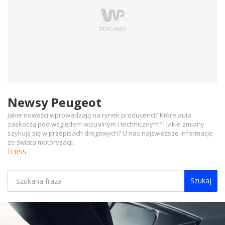
Newsy Peugeot
Jakie nowości wprowadzają na rynek producenci? Które auta
zaskoczą pod względem wizualnym i technicznym? I jakie zmiany
szykują się w przepisach drogowych? U nas najświeższe informacje
ze świata motoryzacji.
RSS
Szukaj