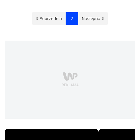
2
Poprzednia
Następna