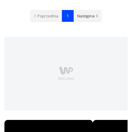
1
Poprzednia
Następna