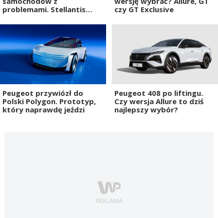
samochodów z
wersję wybrać? Allure, GT
problemami. Stellantis
czy GT Exclusive
rozpoczął dużą akcję
naprawczą
Peugeot przywiózł do
Peugeot 408 po liftingu.
Polski Polygon. Prototyp,
Czy wersja Allure to dziś
który naprawdę jeździ
najlepszy wybór?