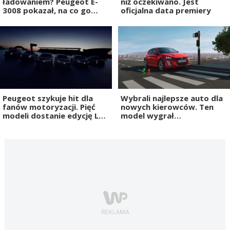
ładowaniem? Peugeot E-
niż oczekiwano. Jest
3008 pokazał, na co go
oficjalna data premiery
stać
Peugeot szykuje hit dla
Wybrali najlepsze auto dla
fanów motoryzacji. Pięć
nowych kierowców. Ten
modeli dostanie edycję Le
model wygrał
Mans
bezdyskusyjnie