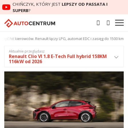
CHIŃCZYK, KTÓRY JEST
LEPSZY OD PASSATA I
SUPERB
?
 być hit kierowców. Renault łączy LPG, automat EDC i zasięg do 1500 km
Aktualnie przeglądasz
Renault Clio VI 1.8 E-Tech Full hybrid 158KM
116kW od 2026