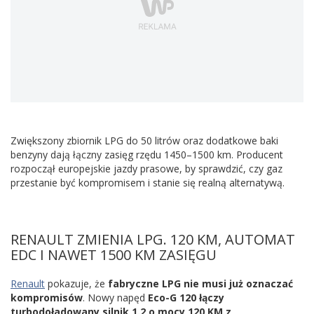
Zwiększony zbiornik LPG do 50 litrów oraz dodatkowe baki
benzyny dają łączny zasięg rzędu 1450–1500 km. Producent
rozpoczął europejskie jazdy prasowe, by sprawdzić, czy gaz
przestanie być kompromisem i stanie się realną alternatywą.
RENAULT ZMIENIA LPG. 120 KM, AUTOMAT
EDC I NAWET 1500 KM ZASIĘGU
Renault
pokazuje, że
fabryczne LPG nie musi już oznaczać
kompromisów
. Nowy napęd
Eco-G 120 łączy
turbodoładowany silnik 1.2 o mocy 120 KM z