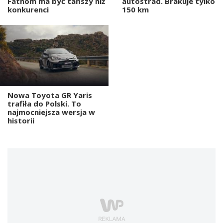
Fathom ma być tańszy niż
autostrad. Brakuje tylko
konkurenci
150 km
Nowa Toyota GR Yaris
trafiła do Polski. To
najmocniejsza wersja w
historii