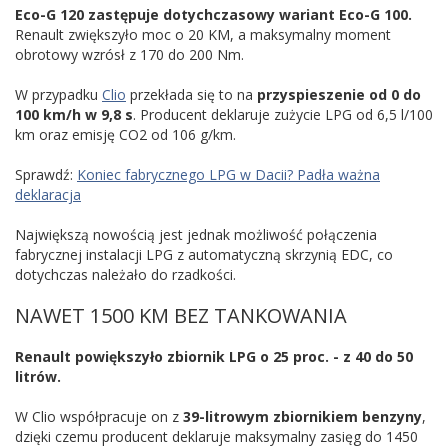
Eco-G 120 zastępuje dotychczasowy wariant Eco-G 100.
Renault zwiększyło moc o 20 KM, a maksymalny moment
obrotowy wzrósł z 170 do 200 Nm.
W przypadku
Clio
przekłada się to na
przyspieszenie od 0 do
100 km/h w 9,8 s
. Producent deklaruje zużycie LPG od 6,5 l/100
km oraz emisję CO2 od 106 g/km.
Sprawdź:
Koniec fabrycznego LPG w Dacii? Padła ważna
deklaracja
Największą nowością jest jednak możliwość połączenia
fabrycznej instalacji LPG z automatyczną skrzynią EDC, co
dotychczas należało do rzadkości.
NAWET 1500 KM BEZ TANKOWANIA
Renault powiększyło zbiornik LPG o 25 proc. - z 40 do 50
litrów.
W Clio współpracuje on z
39-litrowym zbiornikiem benzyny
,
dzięki czemu producent deklaruje maksymalny zasięg do 1450