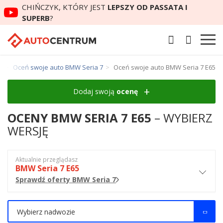
CHIŃCZYK, KTÓRY JEST
LEPSZY OD PASSATA I
SUPERB
?
W
Oceń swoje auto BMW Seria 7
Oceń swoje auto BMW Seria 7 E65
Dodaj swoją
ocenę
OCENY BMW SERIA 7 E65
– WYBIERZ
WERSJĘ
Aktualnie przeglądasz
BMW Seria 7 E65
Sprawdź oferty BMW Seria 7
Wybierz nadwozie