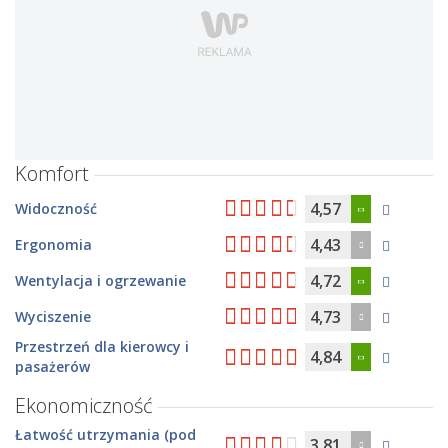
Komfort
4,57
Widoczność
4,43
Ergonomia
4,72
Wentylacja i ogrzewanie
4,73
Wyciszenie
Przestrzeń dla kierowcy i
4,84
pasażerów
Ekonomiczność
Łatwość utrzymania (pod
3,81