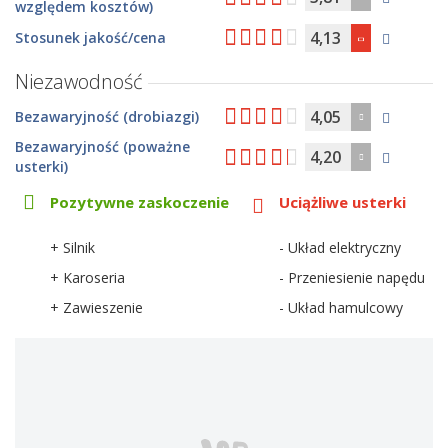
względem kosztów)
4,13
Stosunek jakość/cena
Niezawodność
4,05
Bezawaryjność (drobiazgi)
Bezawaryjność (poważne
4,20
usterki)
Pozytywne zaskoczenie
Uciążliwe usterki
+ Silnik
- Układ elektryczny
+ Karoseria
- Przeniesienie napędu
+ Zawieszenie
- Układ hamulcowy