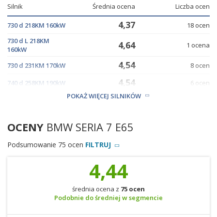
Silnik
Średnia ocena
Liczba ocen
4,37
730 d 218KM 160kW
18 ocen
730 d L 218KM
4,64
1 ocena
160kW
4,54
730 d 231KM 170kW
8 ocen
4,54
740 d 258KM 190kW
6 ocen
POKAŻ WIĘCEJ SILNIKÓW
4,40
745 d 330KM 243kW
2 oceny
OCENY
BMW SERIA 7 E65
Podsumowanie 75 ocen
FILTRUJ
4,44
średnia ocena z
75 ocen
Podobnie do średniej w segmencie