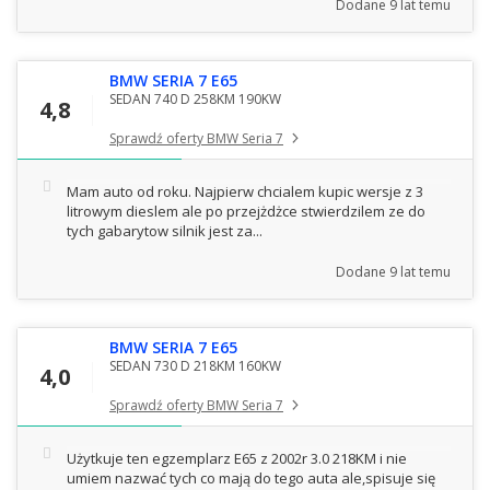
Dodane
9 lat temu
BMW SERIA 7 E65
SEDAN 740 D 258KM 190KW
4,8
Sprawdź oferty BMW Seria 7
Mam auto od roku. Najpierw chcialem kupic wersje z 3
litrowym dieslem ale po przejżdżce stwierdzilem ze do
tych gabarytow silnik jest za...
Dodane
9 lat temu
BMW SERIA 7 E65
SEDAN 730 D 218KM 160KW
4,0
Sprawdź oferty BMW Seria 7
Użytkuje ten egzemplarz E65 z 2002r 3.0 218KM i nie
umiem nazwać tych co mają do tego auta ale,spisuje się