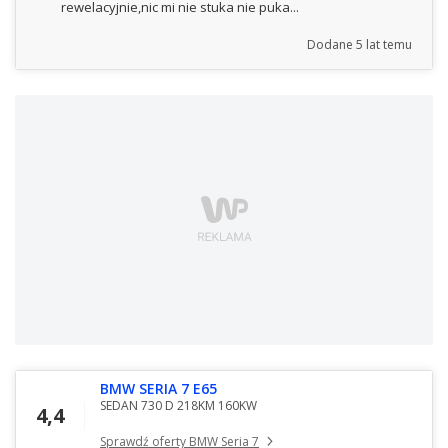
rewelacyjnie,nic mi nie stuka nie puka...
Dodane
5 lat temu
BMW SERIA 7 E65
SEDAN 730 D 218KM 160KW
4,4
Sprawdź oferty BMW Seria 7