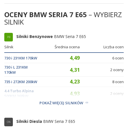
OCENY BMW SERIA 7 E65
– WYBIERZ
SILNIK
Silniki Benzynowe
BMW Seria 7 E65
PB
Silnik
Średnia ocena
Liczba ocen
4,49
730 i 231KM 170kW
6 ocen
730 i L 231KM
4,31
2 oceny
170kW
4,23
735 i 272KM 200kW
8 ocen
4.4 Turbo Alpina
4,93
2 oceny
500KM 368kW
POKAŻ WIĘCEJ SILNIKÓW
4,39
745 i 333KM 245kW
15 ocen
Silniki Diesla
BMW Seria 7 E65
ON