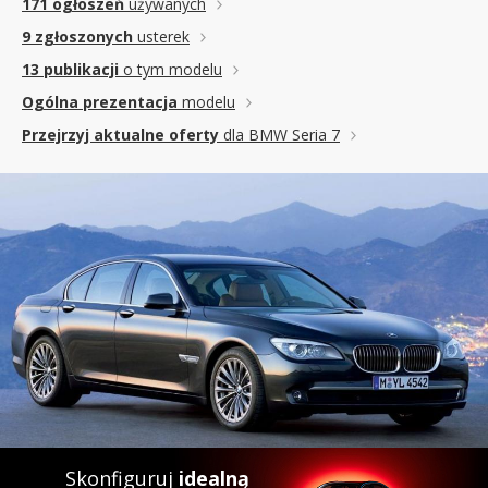
171 ogłoszeń
używanych
9 zgłoszonych
usterek
13 publikacji
o tym modelu
Ogólna prezentacja
modelu
Przejrzyj aktualne oferty
dla BMW Seria 7
Skonfiguruj
idealną