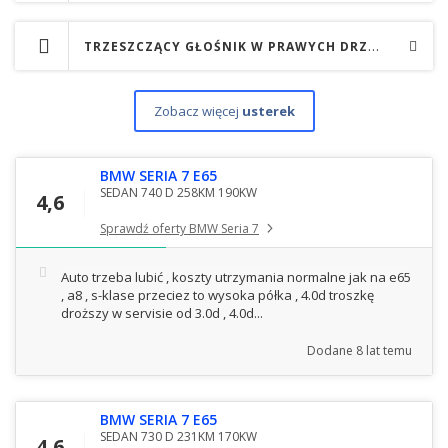
TRZESZCZĄCY GŁOŚNIK W PRAWYCH DRZWIACH
Zobacz więcej
usterek
BMW SERIA 7 E65
SEDAN 740 D 258KM 190KW
4,6
Sprawdź oferty BMW Seria 7
Auto trzeba lubić , koszty utrzymania normalne jak na e65
, a8 , s-klase przeciez to wysoka półka , 4.0d troszkę
droższy w servisie od 3.0d , 4.0d...
Dodane
8 lat temu
BMW SERIA 7 E65
SEDAN 730 D 231KM 170KW
4,6