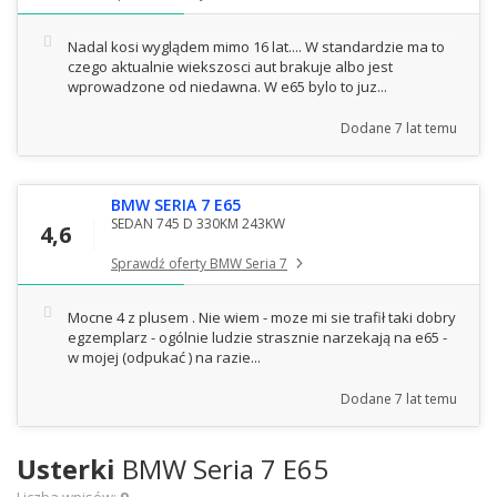
Nadal kosi wyglądem mimo 16 lat.... W standardzie ma to
czego aktualnie wiekszosci aut brakuje albo jest
wprowadzone od niedawna. W e65 bylo to juz...
Dodane
7 lat temu
BMW SERIA 7 E65
SEDAN 745 D 330KM 243KW
4,6
Sprawdź oferty BMW Seria 7
Mocne 4 z plusem . Nie wiem - moze mi sie trafił taki dobry
egzemplarz - ogólnie ludzie strasznie narzekają na e65 -
w mojej (odpukać ) na razie...
Dodane
7 lat temu
Usterki
BMW Seria 7 E65