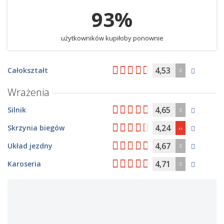
93%
użytkowników kupiłoby ponownie
4,53
Całokształt
Wrażenia
4,65
Silnik
4,24
Skrzynia biegów
4,67
Układ jezdny
4,71
Karoseria