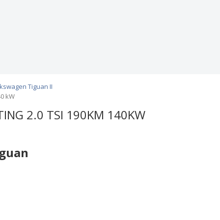
kswagen Tiguan II
40 kW
TING 2.0 TSI 190KM 140KW
iguan