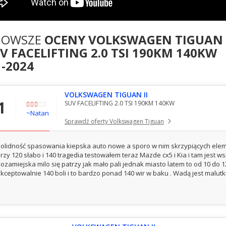
NOWSZE
OCENY VOLKSWAGEN TIGUAN
UV FACELIFTING 2.0 TSI 190KM 140KW
1-2024
VOLKSWAGEN TIGUAN II
1
SUV FACELIFTING 2.0 TSI 190KM 140KW
~Natan
Sprawdź oferty Volkswagen Tiguan
olidność spasowania kiepska auto nowe a sporo w nim skrzypiących eleme
rzy 120 słabo i 140 tragedia testowałem teraz Mazde cx5 i Kia i tam jest w
ozamiejska milo się patrzy jak mało pali jednak miasto latem to od 10 do
kceptowalnie 140 boli i to bardzo ponad 140 wir w baku . Wadą jest malutki.