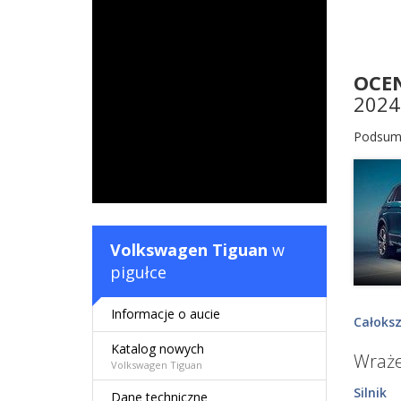
OCE
2024
Podsum
Volkswagen Tiguan
w
pigułce
Informacje o aucie
Całoksz
Katalog nowych
Wraże
Volkswagen Tiguan
Silnik
Dane techniczne