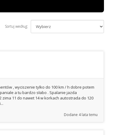
Sortuj według:
ntów , wyciszenie tylko do 100 km / h dobre potem
spaniale a tu bardzo słabo . Spalanie jazda
 12 zima 11 do nawet 14 w korkach autostrada do 120
..
Dodane
4 lata temu