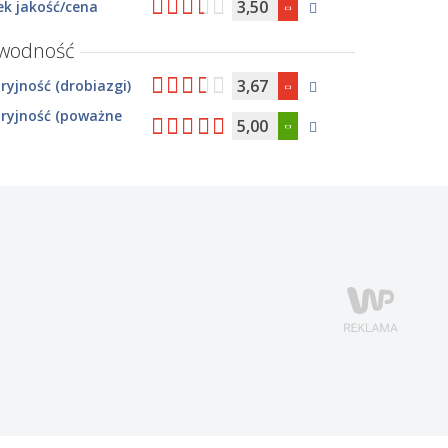
3,50
k jakość/cena
awodność
3,67
yjność (drobiazgi)
ryjność (poważne
5,00