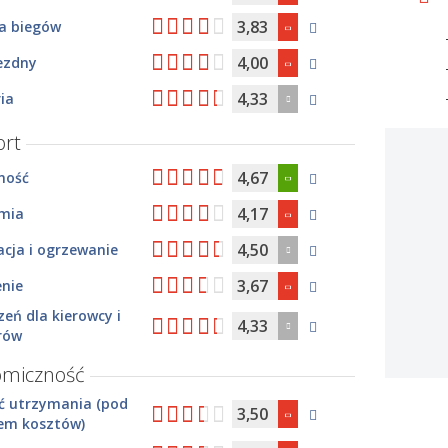
3,83
ia biegów
4,00
ezdny
4,33
ia
rt
4,67
ność
4,17
mia
4,50
cja i ogrzewanie
3,67
enie
zeń dla kierowcy i
4,33
rów
omiczność
ć utrzymania (pod
3,50
em kosztów)