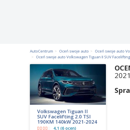
AutoCentrum
Oceń swoje auto
Oceń swoje auto V
Oceń swoje auto Volkswagen Tiguan II SUV Facelifting
OCE
202
Spr
Volkswagen Tiguan II
SUV Facelifting 2.0 TSI
190KM 140kW 2021-2024
4,1 (6 ocen)