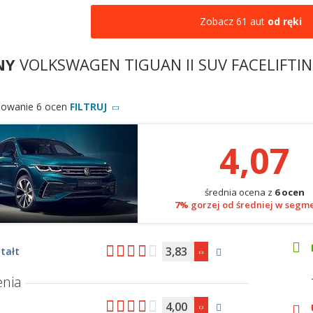
Zobacz 61 aut
od ręki
NY
VOLKSWAGEN TIGUAN II SUV FACELIFTIN
owanie 6 ocen
FILTRUJ
4,07
średnia ocena z
6 ocen
7%
gorzej od średniej w segm
3,83
tałt
nia
4,00