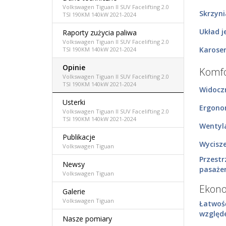
Volkswagen Tiguan II SUV Facelifting 2.0
Skrzyn
TSI 190KM 140kW 2021-2024
Układ j
Raporty zużycia paliwa
Volkswagen Tiguan II SUV Facelifting 2.0
Karoser
TSI 190KM 140kW 2021-2024
Opinie
Komfo
Volkswagen Tiguan II SUV Facelifting 2.0
TSI 190KM 140kW 2021-2024
Widocz
Usterki
Ergono
Volkswagen Tiguan II SUV Facelifting 2.0
TSI 190KM 140kW 2021-2024
Wentyla
Publikacje
Wycisz
Volkswagen Tiguan
Przestr
Newsy
pasaże
Volkswagen Tiguan
Ekon
Galerie
Volkswagen Tiguan
Łatwoś
względ
Nasze pomiary