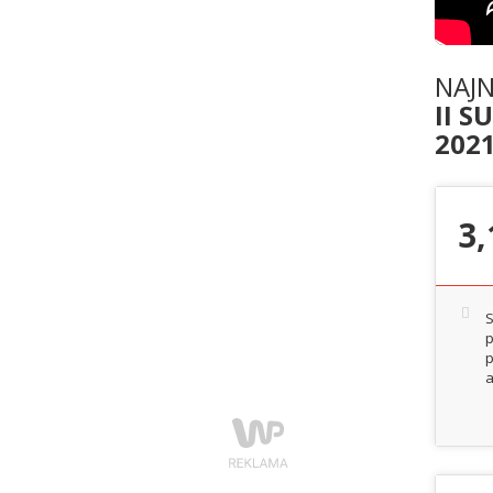
NAJ
II S
202
3,
S
p
p
a