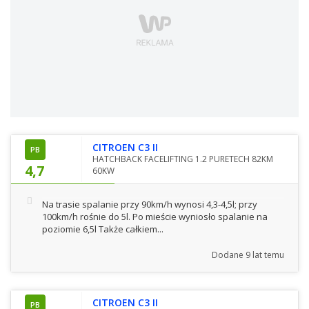
CITROEN C3 II
PB
HATCHBACK FACELIFTING 1.2 PURETECH 82KM
4,7
60KW
Na trasie spalanie przy 90km/h wynosi 4,3-4,5l; przy
100km/h rośnie do 5l. Po mieście wyniosło spalanie na
poziomie 6,5l Także całkiem...
Dodane
9 lat temu
CITROEN C3 II
PB