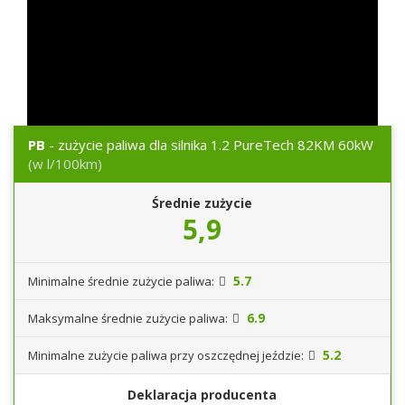
PB
- zużycie paliwa dla silnika 1.2 PureTech 82KM 60kW
(w l/100km)
Średnie zużycie
5,9
5.7
Minimalne średnie zużycie paliwa:
6.9
Maksymalne średnie zużycie paliwa:
5.2
Minimalne zużycie paliwa przy oszczędnej jeździe:
Deklaracja producenta