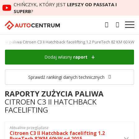
CHIŃCZYK, KTÓRY JEST
LEPSZY OD PASSATA I
SUPERB
?
ycie paliwa Citroen C3 II Hatchback facelifting 1.2 PureTech 82 KM 60 kW
Dodaj własny
raport
Sprawdź rankingi danych technicznych
RAPORTY ZUŻYCIA PALIWA
CITROEN C3 II HATCHBACK
FACELIFTING
Aktualnie przeglądasz
Citroen C3 II Hatchback facelifting 1.2
PureTech 82KM 60kW od 2015