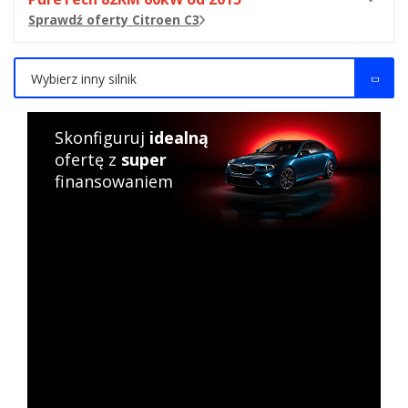
Sprawdź oferty Citroen C3
Wybierz inny silnik
Skonfiguruj
idealną
ofertę z
super
finansowaniem