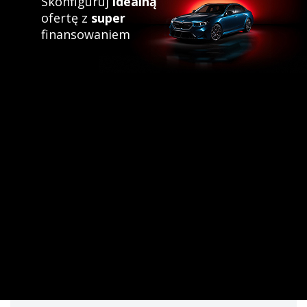
Skonfiguruj
idealną
ofertę z
super
finansowaniem