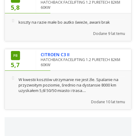
HATCHBACK FACELIFTING 1.2 PURETECH 82KM
5,8
60KW
koszty na razie małe bo autko świeże, awarii brak
Dodane
9 lat temu
CITROEN C3 II
PB
HATCHBACK FACELIFTING 1.2 PURETECH 82KM
5,7
60KW
W kwestii kosztów utrzymanie nie jest źle. Spalanie na
przyzwoitym poziomie, średnio na dystansie 8000 km
uzyskałem 5,6l 50/50 miasto i trasa....
Dodane
10 lat temu