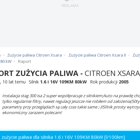
n
Zużycie paliwa Citroen Xsara
Zużycie paliwa Citroen Xsara II
Zuż
M 80 kW
Raport
ORT ZUŻYCIA PALIWA -
CITROEN XSARA 
,
10 lat temu
Silnik
1.6 i 16V 109KM 80kW
Rok produkcji
2005
Instalacja stag 300 isa 2 super współpracuje z silnikiem;Auto na prawdę 
tylko regularnie filtry, nawet regulacji jeszcze nie robiłem od założenia(5
parametry przy przeglądach są cały czas takie same ;-)!SIlnik prosty wytr
ekonomiczny zarazem polecam!
 zużycie paliwa dla silnika 1.6 i 16V 109KM 80kW
[l/100km]