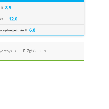
8,5
12,0
iwa
6,8
zczędnej jeździe
Zgłoś spam
datny (
0
)