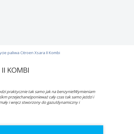
ycie paliwa Citroen Xsara II Kombi
II KOMBI
chodzi praktycznie tak samo jak na benzynie!Wymieniam
0tyśkm przejechane)ponieważ cały czas tak samo jeżdzi i
zymały i wręcz stworzony do gazu!dynamiczny i