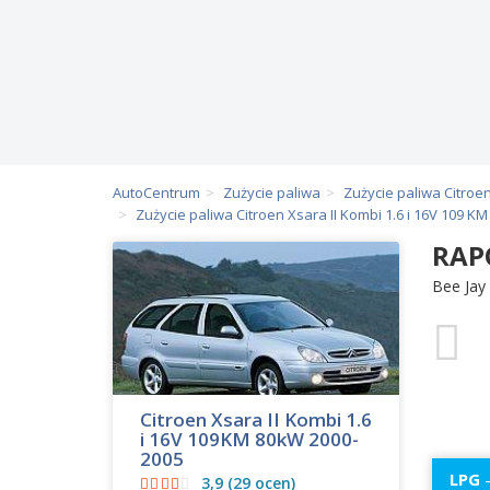
AutoCentrum
Zużycie paliwa
Zużycie paliwa Citroe
Zużycie paliwa Citroen Xsara II Kombi 1.6 i 16V 109 K
RAP
Bee Jay
Citroen Xsara II Kombi 1.6
i 16V 109KM 80kW 2000-
2005
LPG
-
3,9 (29 ocen)