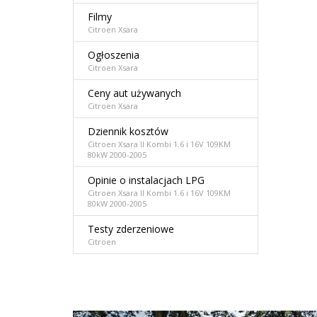
Filmy
Citroen Xsara
Ogłoszenia
Citroen Xsara
Ceny aut używanych
Citroen Xsara
Dziennik kosztów
Citroen Xsara II Kombi 1.6 i 16V 109KM
80kW 2000-2005
Opinie o instalacjach LPG
Citroen Xsara II Kombi 1.6 i 16V 109KM
80kW 2000-2005
Testy zderzeniowe
Citroen