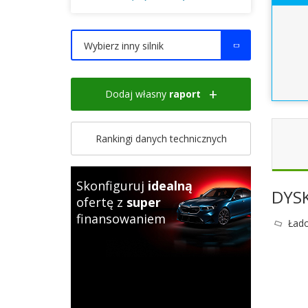
Wybierz inny silnik
Dodaj własny
raport
Rankingi danych technicznych
Skonfiguruj
idealną
DYS
ofertę z
super
finansowaniem
Łado