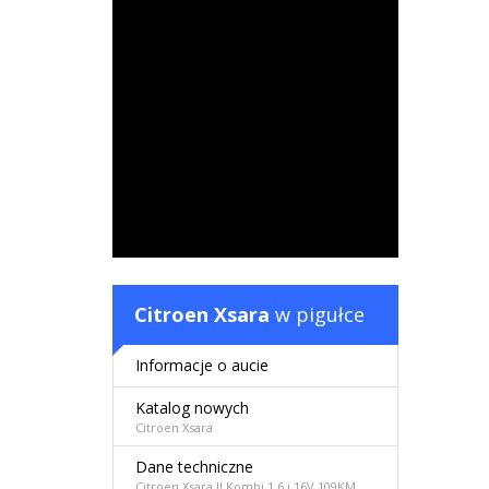
Citroen Xsara
w pigułce
Informacje o aucie
Katalog nowych
Citroen Xsara
Dane techniczne
Citroen Xsara II Kombi 1.6 i 16V 109KM