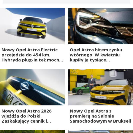
Nowy Opel Astra Electric
Opel Astra hitem rynku
przejedzie do 454 km.
wtórnego. W kwietniu
Hybryda plug-in też mocno
kupiły ją tysiące
urosła
kierowców
Nowy Opel Astra 2026
Nowy Opel Astra z
wjeżdża do Polski.
premierą na Salonie
Zaskakujący cennik i
Samochodowym w Brukseli
"świecący" design