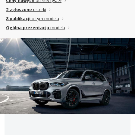
Ceny nowych
od 463 tys. zł
2 zgłoszone
usterki
8 publikacji
o tym modelu
Ogólna prezentacja
modelu