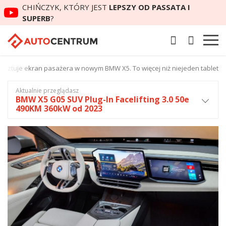
CHIŃCZYK, KTÓRY JEST
LEPSZY OD PASSATA I
SUPERB
?
kosztuje ekran pasażera w nowym BMW X5. To więcej niż niejeden tablet
Aktualnie przeglądasz
BMW X5 G05 SUV Plug-In Facelifting 3.0 50e
490KM 360kW od 2023