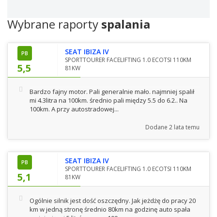
Wybrane raporty
spalania
SEAT IBIZA IV
PB
SPORTTOURER FACELIFTING 1.0 ECOTSI 110KM
5,5
81KW
Bardzo fajny motor. Pali generalnie mało. najmniej spalił
mi 4.3litra na 100km. średnio pali między 5.5 do 6.2.. Na
100km. A przy autostradowej...
Dodane
2 lata temu
SEAT IBIZA IV
PB
SPORTTOURER FACELIFTING 1.0 ECOTSI 110KM
5,1
81KW
Ogólnie silnik jest dość oszczędny. Jak jeżdżę do pracy 20
km w jedną stronę średnio 80km na godzinę auto spała