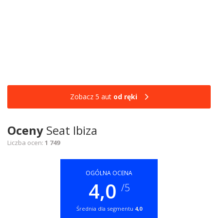
Zobacz 5 aut
od ręki
Oceny
Seat Ibiza
Liczba ocen:
1 749
OGÓLNA OCENA
4,0
/5
Średnia dla segmentu
4,0