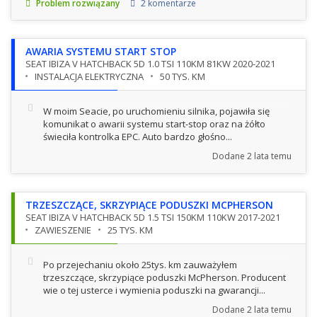
Problem rozwiązany
2 komentarze
AWARIA SYSTEMU START STOP
SEAT IBIZA V HATCHBACK 5D 1.0 TSI 110KM 81KW 2020-2021
INSTALACJA ELEKTRYCZNA
50 TYS. KM
W moim Seacie, po uruchomieniu silnika, pojawiła się
komunikat o awarii systemu start-stop oraz na żółto
świeciła kontrolka EPC. Auto bardzo głośno...
Dodane
2 lata temu
TRZESZCZĄCE, SKRZYPIĄCE PODUSZKI MCPHERSON
SEAT IBIZA V HATCHBACK 5D 1.5 TSI 150KM 110KW 2017-2021
ZAWIESZENIE
25 TYS. KM
Po przejechaniu około 25tys. km zauważyłem
trzeszczące, skrzypiące poduszki McPherson. Producent
wie o tej usterce i wymienia poduszki na gwarancji...
Dodane
2 lata temu