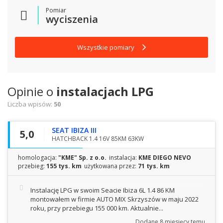
Pomiar
wyciszenia
Wszystkie pomiary
Opinie o
instalacjach LPG
Liczba wpisów:
50
SEAT IBIZA III
5,0
HATCHBACK 1.4 16V 85KM 63KW
homologacja:
"KME" Sp. z o.o.
instalacja:
KME DIEGO NEVO
przebieg:
155 tys. km
użytkowana przez:
71 tys. km
Instalację LPG w swoim Seacie Ibiza 6L 1.4 86 KM
montowałem w firmie AUTO MIX Skrzyszów w maju 2022
roku, przy przebiegu 155 000 km. Aktualnie...
Dodane
8 miesięcy temu