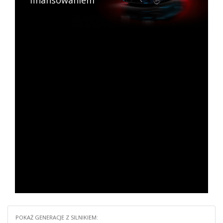
finansowaniem
POKAŻ GENERACJE Z SILNIKIEM: