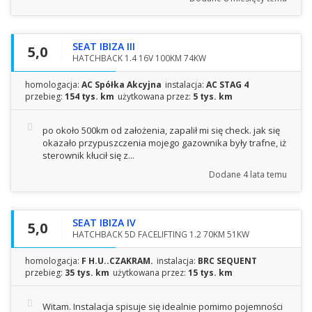
SEAT IBIZA III
5,0
HATCHBACK 1.4 16V 100KM 74KW
homologacja:
AC Spółka Akcyjna
instalacja:
AC STAG 4
przebieg:
154 tys. km
użytkowana przez:
5 tys. km
po około 500km od założenia, zapalił mi się check. jak się
okazało przypuszczenia mojego gazownika były trafne, iż
sterownik kłucił się z...
Dodane
4 lata temu
SEAT IBIZA IV
5,0
HATCHBACK 5D FACELIFTING 1.2 70KM 51KW
homologacja:
F H.U..CZAKRAM.
instalacja:
BRC SEQUENT
przebieg:
35 tys. km
użytkowana przez:
15 tys. km
Witam. Instalacja spisuje się idealnie pomimo pojemności