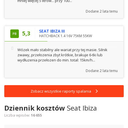
mniej więcej 5 litrów... przy 100...
Dodane
2 lata temu
SEAT IBIZA III
5,3
PB
HATCHBACK 1.4 16V 75KM 55KW
Wózek mało stabilny ale wariat przy tej masie. Silnik
zwawy, przełozenia zbyt krótkie, brakuje 6-tki lub
wydłuzenia przełozen do min. total: 15km/h...
Dodane
2 lata temu
Zobacz wszystkie raporty spalania
Dziennik kosztów
Seat Ibiza
Liczba wpisów:
16 655