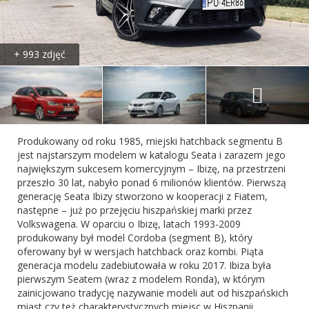
+ 993 zdjęć
Produkowany od roku 1985, miejski hatchback segmentu B
jest najstarszym modelem w katalogu Seata i zarazem jego
największym sukcesem komercyjnym – Ibizę, na przestrzeni
przeszło 30 lat, nabyło ponad 6 milionów klientów. Pierwszą
generację Seata Ibizy stworzono w kooperacji z Fiatem,
następne – już po przejęciu hiszpańskiej marki przez
Volkswagena. W oparciu o Ibizę, latach 1993-2009
produkowany był model Cordoba (segment B), który
oferowany był w wersjach hatchback oraz kombi. Piąta
generacja modelu zadebiutowała w roku 2017. Ibiza była
pierwszym Seatem (wraz z modelem Ronda), w którym
zainicjowano tradycję nazywanie modeli aut od hiszpańskich
miast czy też charakterystycznych miejsc w Hiszpanii.