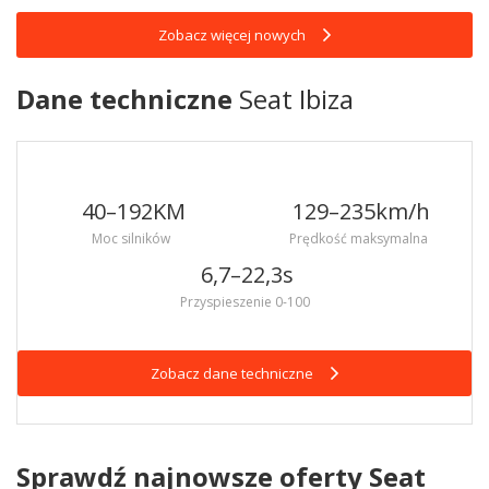
Zobacz więcej nowych
Dane techniczne
Seat Ibiza
40–192
KM
129–235
km/h
Moc silników
Prędkość maksymalna
6,7–22,3
s
Przyspieszenie 0-100
Zobacz dane techniczne
Sprawdź najnowsze oferty Seat