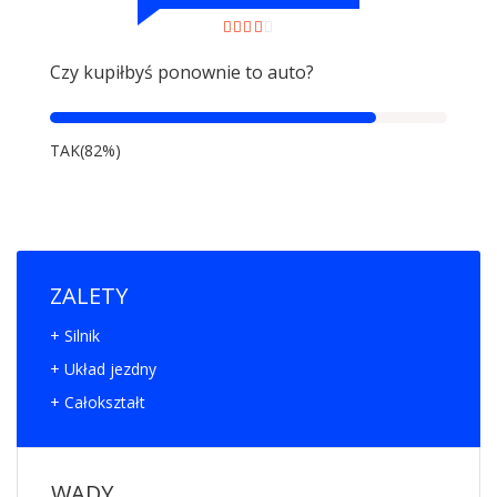
Czy kupiłbyś ponownie to auto?
TAK(82%)
ZALETY
+ Silnik
+ Układ jezdny
+ Całokształt
WADY