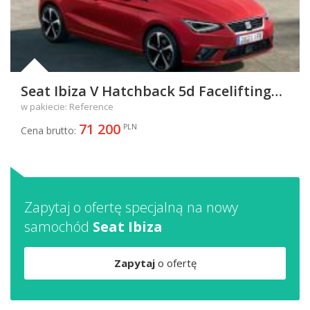
Seat Ibiza V Hatchback 5d Facelifting
1.0 MPI 80KM 59kW od 2021
w pakiecie: Reference
71 200
PLN
Cena brutto:
Zapytaj o ofertę specjalną na nowy
samochód
Seat Ibiza
Zapytaj
o ofertę