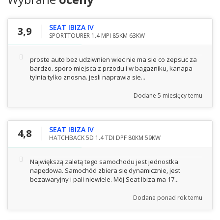
SEAT IBIZA IV
3,9
SPORTTOURER 1.4 MPI 85KM 63KW
proste auto bez udziwnien wiec nie ma sie co zepsuc za
bardzo. sporo miejsca z przodu i w bagazniku, kanapa
tylnia tylko znosna. jesli naprawia sie...
Dodane
5 miesięcy temu
SEAT IBIZA IV
4,8
HATCHBACK 5D 1.4 TDI DPF 80KM 59KW
Największą zaletą tego samochodu jest jednostka
napędowa. Samochód zbiera się dynamicznie, jest
bezawaryjny i pali niewiele. Mój Seat Ibiza ma 17...
Dodane
ponad rok temu