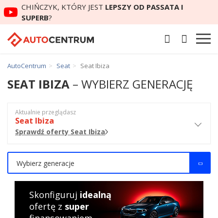
CHIŃCZYK, KTÓRY JEST
LEPSZY OD PASSATA I
SUPERB
?
AutoCentrum
Seat
Seat Ibiza
SEAT IBIZA
– WYBIERZ GENERACJĘ
Aktualnie przeglądasz
Seat Ibiza
Sprawdź oferty Seat Ibiza
Wybierz generacje
Skonfiguruj
idealną
ofertę z
super