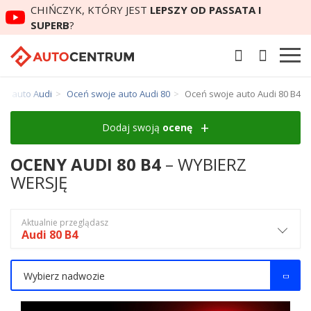
CHIŃCZYK, KTÓRY JEST
LEPSZY OD PASSATA I
SUPERB
?
je auto Audi
Oceń swoje auto Audi 80
Oceń swoje auto Audi 80 B4
Dodaj swoją
ocenę
OCENY AUDI 80 B4
– WYBIERZ
WERSJĘ
Aktualnie przeglądasz
Audi 80 B4
Wybierz nadwozie