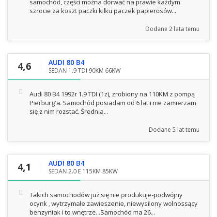
samochód, części można dorwać na prawie każdym
szrocie za koszt paczki kilku paczek papierosów...
Dodane
2 lata temu
AUDI 80 B4
4,6
SEDAN 1.9 TDI 90KM 66KW
Audi 80 B4 1992r 1.9 TDI (1z), zrobiony na 110KM z pompą
Pierburg'a. Samochód posiadam od 6 lat i nie zamierzam
się z nim rozstać. Średnia...
Dodane
5 lat temu
AUDI 80 B4
4,1
SEDAN 2.0 E 115KM 85KW
Takich samochodów już się nie produkuje-podwójny
ocynk , wytrzymałe zawieszenie, niewysilony wolnossący
benzyniak i to wnętrze...Samochód ma 26...