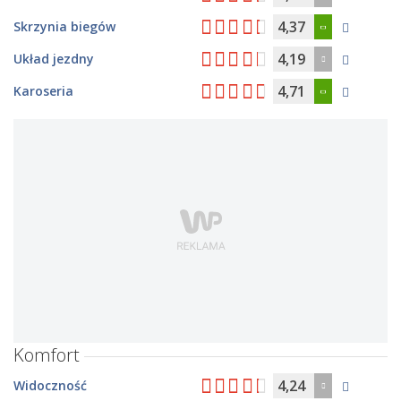
4,37
Skrzynia biegów
4,19
Układ jezdny
4,71
Karoseria
Komfort
4,24
Widoczność