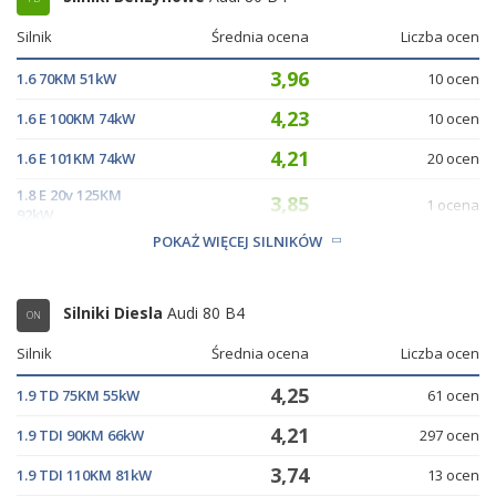
Silnik
Średnia ocena
Liczba ocen
3,96
1.6 70KM 51kW
10 ocen
4,23
1.6 E 100KM 74kW
10 ocen
4,21
1.6 E 101KM 74kW
20 ocen
1.8 E 20v 125KM
3,85
1 ocena
92kW
POKAŻ WIĘCEJ SILNIKÓW
4,22
2.0 90KM 66kW
236 ocen
Silniki Diesla
Audi 80 B4
ON
Silnik
Średnia ocena
Liczba ocen
4,25
1.9 TD 75KM 55kW
61 ocen
4,21
1.9 TDI 90KM 66kW
297 ocen
3,74
1.9 TDI 110KM 81kW
13 ocen