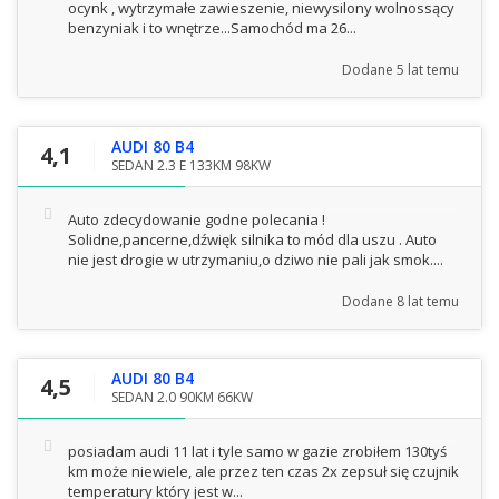
ocynk , wytrzymałe zawieszenie, niewysilony wolnossący
benzyniak i to wnętrze...Samochód ma 26...
Dodane
5 lat temu
AUDI 80 B4
4,1
SEDAN 2.3 E 133KM 98KW
Auto zdecydowanie godne polecania !
Solidne,pancerne,dźwięk silnika to mód dla uszu . Auto
nie jest drogie w utrzymaniu,o dziwo nie pali jak smok....
Dodane
8 lat temu
AUDI 80 B4
4,5
SEDAN 2.0 90KM 66KW
posiadam audi 11 lat i tyle samo w gazie zrobiłem 130tyś
km może niewiele, ale przez ten czas 2x zepsuł się czujnik
temperatury który jest w...