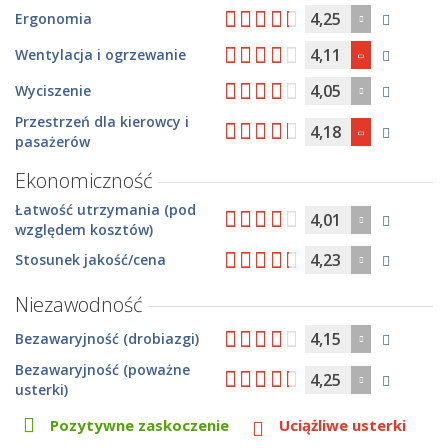
4,25
Ergonomia
4,11
Wentylacja i ogrzewanie
4,05
Wyciszenie
Przestrzeń dla kierowcy i
4,18
pasażerów
Ekonomiczność
Łatwość utrzymania (pod
4,01
względem kosztów)
4,23
Stosunek jakość/cena
Niezawodność
4,15
Bezawaryjność (drobiazgi)
Bezawaryjność (poważne
4,25
usterki)
Pozytywne zaskoczenie
Uciążliwe usterki