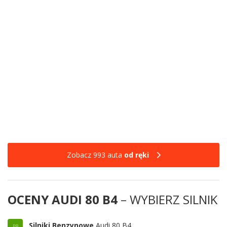
Zobacz 993 auta
od ręki
OCENY AUDI 80 B4
– WYBIERZ SILNIK
Silniki Benzynowe
Audi 80 B4
PB