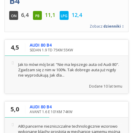
B4
6,4
11,1
12,4
ON
PB
LPG
Zobacz
dzienniki
AUDI 80 B4
4,5
SEDAN 1.9 TD 75KM 55KW
Jak to mówi mój brat: "Nie ma lepszego auta od Audi 80".
Zgadzam się z nim w 100%. Tak dobrego auta już nigdy
nie wyprodukują. Jak dla...
Dodane
10 lat temu
AUDI 80 B4
5,0
AVANT 1.6 E 101KM 74KW
A80 pancerne niezniszczalne technologicznie wzorowo
wykonane blachy prostota w mechanice samemu można