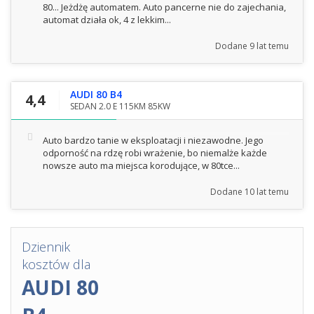
80... Jeżdżę automatem. Auto pancerne nie do zajechania,
automat działa ok, 4 z lekkim...
Dodane
9 lat temu
AUDI 80 B4
4,4
SEDAN 2.0 E 115KM 85KW
Auto bardzo tanie w eksploatacji i niezawodne. Jego
odporność na rdzę robi wrażenie, bo niemalże każde
nowsze auto ma miejsca korodujące, w 80tce...
Dodane
10 lat temu
Dziennik
kosztów dla
AUDI 80