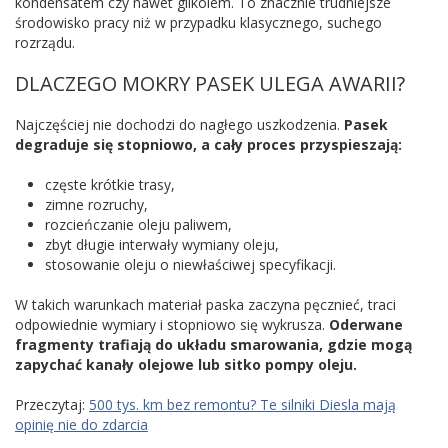
kondensatem czy nawet glikolem. To znacznie trudniejsze
środowisko pracy niż w przypadku klasycznego, suchego
rozrządu.
DLACZEGO MOKRY PASEK ULEGA AWARII?
Najczęściej nie dochodzi do nagłego uszkodzenia.
Pasek
degraduje się stopniowo, a cały proces przyspieszają:
częste krótkie trasy,
zimne rozruchy,
rozcieńczanie oleju paliwem,
zbyt długie interwały wymiany oleju,
stosowanie oleju o niewłaściwej specyfikacji.
W takich warunkach materiał paska zaczyna pęcznieć, traci
odpowiednie wymiary i stopniowo się wykrusza.
Oderwane
fragmenty trafiają do układu smarowania, gdzie mogą
zapychać kanały olejowe lub sitko pompy oleju.
Przeczytaj:
500 tys. km bez remontu? Te silniki Diesla mają
opinię nie do zdarcia