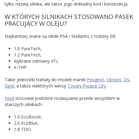
tylko nazwę silnika, ale także jego dokładny kod i konstrukcję.
W KTÓRYCH SILNIKACH STOSOWANO PASEK
PRACUJĄCY W OLEJU?
Najbardziej znane są silniki PSA i Stellantis z rodziny EB:
1.0 PureTech,
1.2 PureTech,
wybrane odmiany VTi,
e-THP.
Takie jednostki trafiały do modeli marek
Peugeot
,
Citroen
,
DS
,
Opel
, a także niektórych wersji
Toyoty Proace City
.
Ford
stosował podobne rozwiązanie przede wszystkim w
starszych silnikach:
1.0 EcoBoost,
2.0 EcoBlue,
1.8 TDCi.