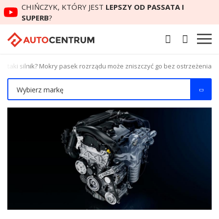
CHIŃCZYK, KTÓRY JEST
LEPSZY OD PASSATA I
SUPERB
?
z taki silnik? Mokry pasek rozrządu może zniszczyć go bez ostrzeżenia
Wybierz markę