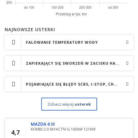
NAJNOWSZE USTERKI
FALOWANIE TEMPERATURY WODY
ZAPIEKAJĄCY SIĘ SWORZEŃ W ZACISKU HAMULCA RĘCZNEGO - HAMULEC NIE ODBIJA.
POJAWIAJĄCE SIĘ BŁĘDY SCBS, I-STOP, CHECK ENGINE, TCS, TPMS
Zobacz więcej
usterek
MAZDA 6 III
KOMBI 2.0 SKYACTIV-G 165KM 121KW
4,7