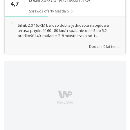
KOMBI 2.0 SKYACTIV-G 165KM 121KW
4,7
Sprawdź oferty Mazda 6
Silnik 2.0 165KM bardzo dobra jednostka napędowa
terasa prędkość 60 - 80 km/h spalanie od 4.5 do 5.2
prędkość 140 spalanie 7 -8 miasto trasa od 1...
Dodane
9 lat temu