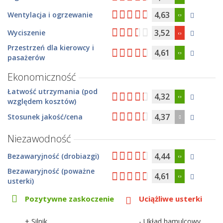
4,63
Wentylacja i ogrzewanie
3,52
Wyciszenie
Przestrzeń dla kierowcy i
4,61
pasażerów
Ekonomiczność
Łatwość utrzymania (pod
4,32
względem kosztów)
4,37
Stosunek jakość/cena
Niezawodność
4,44
Bezawaryjność (drobiazgi)
Bezawaryjność (poważne
4,61
usterki)
Pozytywne zaskoczenie
Uciążliwe usterki
+ Silnik
- Układ hamulcowy