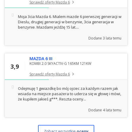
Sprawdź oferty Mazda 6
Moja 3cia Mazda 6. Mialem mazde 6 pierwszej generacji w
Dieslu, drugiej generacji w benzynie, 3cia generacja w
benzynie. Mazdami jeżdżę 15 lat....
Dodane
3 lata temu
MAZDA 6 III
KOMBI 2.0 SKYACTIV-G 165KM 121KW
3,9
Sprawdź oferty Mazda 6
Odejmuję 1 gwiazdkę bo mój ojciec za każdym razem jak
wsiada na miejsce pasażera to uderza się w głowę i mówi,
że kupiłem jakieś g***. Reszta oceny...
Dodane
4 lata temu
Zobacz wszystkie
oceny