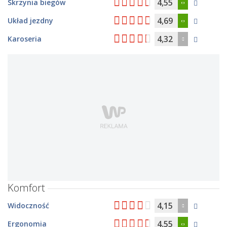
4,55
Skrzynia biegów
4,69
Układ jezdny
4,32
Karoseria
Komfort
4,15
Widoczność
4,55
Ergonomia