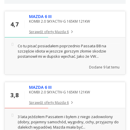
MAZDA 6 III
KOMBI 2.0 SKYACTIV-G 165KM 121KW
4,7
Sprawdź oferty Mazda 6
Co tu pisać posiadałem poprzednio Passata B8 na
szczęście idiota w jeszcze gorszym złomie skodzie
postanowił mi w dupsko wjechać. Jako że VW...
Dodane
9 lat temu
MAZDA 6 III
KOMBI 2.0 SKYACTIV-G 165KM 121KW
3,8
Sprawdź oferty Mazda 6
3 lata jeździłem Passatem i byłem z niego zadowolony
(dobry, pojemny samochód, wygodny, cichy, przyjazny do
dalekich wypadów). Mazda miała być...