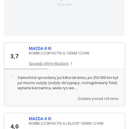
MAZDA 6 III
KOMBI 2.0 SKYACTIV-G 165KM 121KW
3,7
Sprawdź oferty Mazda 6
Samochód sprzedany już kilka lat temu, po 250 000 km był
już mocno zużyty (zużyty skrzypiący, rozregulowany fotel,
wytarta kierownica, wiele rys we...
Dodane
ponad rok temu
MAZDA 6 III
KOMBI 2.0 SKYACTIV-G I-ELOOP 165KM 121KW
4,0