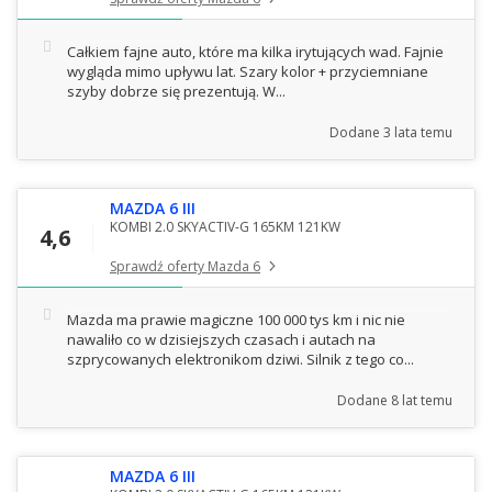
Całkiem fajne auto, które ma kilka irytujących wad. Fajnie
wygląda mimo upływu lat. Szary kolor + przyciemniane
szyby dobrze się prezentują. W...
Dodane
3 lata temu
MAZDA 6 III
KOMBI 2.0 SKYACTIV-G 165KM 121KW
4,6
Sprawdź oferty Mazda 6
Mazda ma prawie magiczne 100 000 tys km i nic nie
nawaliło co w dzisiejszych czasach i autach na
szprycowanych elektronikom dziwi. Silnik z tego co...
Dodane
8 lat temu
MAZDA 6 III