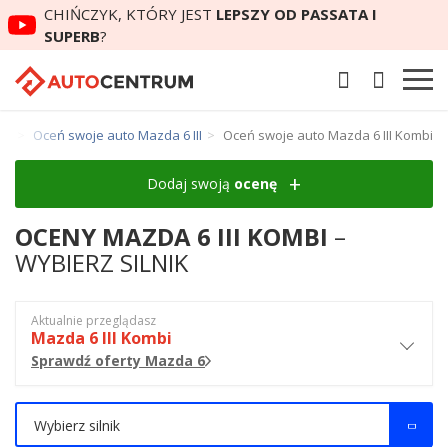
CHIŃCZYK, KTÓRY JEST
LEPSZY OD PASSATA I
SUPERB
?
 6
Oceń swoje auto Mazda 6 III
Oceń swoje auto Mazda 6 III Kombi
Dodaj swoją
ocenę
OCENY MAZDA 6 III KOMBI
–
WYBIERZ SILNIK
Aktualnie przeglądasz
Mazda 6 III Kombi
Sprawdź oferty Mazda 6
Wybierz silnik